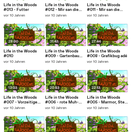
Life in the Woods
Life in the Woods
Life in the Woods
#013 - Futter
#012 - Mir san die
#011 - Mir san die
lustigen
lustigen
vor 10 Jahren
vor 10 Jahren
vor 10 Jahren
Holzhackerbuam II
Holzhackerbuam I
29:00
31:43
27:44
Life in the Woods
Life in the Woods
Life in the Woods
#010
#009 - Gartenbau
#008 - Grafikbug adé
und viel zu viel
vor 10 Jahren
vor 10 Jahren
vor 10 Jahren
Pilzsuppe
13:03
20:53
22:13
Life in the Woods
Life in the Woods
Life in the Woods
#007 - Vorzeitige
#006 - rote Muh-
#005 - Marmor, Stein
Ende des Lets Plays?
Kuhs
und Eisen bricht!
vor 10 Jahren
vor 10 Jahren
vor 10 Jahren