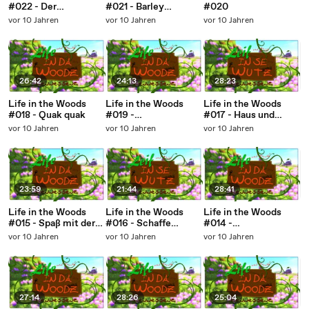
#022 - Der
#021 - Barley
#020
Zimmermannsblock
Geröllheimer
vor 10 Jahren
vor 10 Jahren
vor 10 Jahren
26:42
24:13
28:23
Life in the Woods
Life in the Woods
Life in the Woods
#018 - Quak quak
#019 -
#017 - Haus und
Dachschadenenenen
Kisten und so
vor 10 Jahren
vor 10 Jahren
vor 10 Jahren
23:59
21:44
28:41
Life in the Woods
Life in the Woods
Life in the Woods
#015 - Spaß mit der
#016 - Schaffe
#014 -
Chisel-Mod
schaffe Häusle baue
Grundsteinlegung
vor 10 Jahren
vor 10 Jahren
vor 10 Jahren
27:14
28:26
25:04