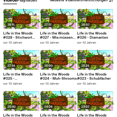
Neueste Videoveröffentlichungen
Videos
Playlisten
38:11
27:17
26:07
Life in the Woods
Life in the Woods
Life in the Woods
#028 - Stichwort
#027 - Mia müssen
#026 - Diamanten
"Adrenalin"
mehr Muh-Kuhs
vor 10 Jahren
vor 10 Jahren
vor 10 Jahren
machen
27:14
35:00
25:25
Life in the Woods
Life in the Woods
Life in the Woods
#025 -
#024 - Muh-Shrooms
#023 - Schubfächer
Kochshow/Knoppers
vor 10 Jahren
vor 10 Jahren
vor 10 Jahren
20:42
24:08
23:07
Life in the Woods
Life in the Woods
Life in the Woods