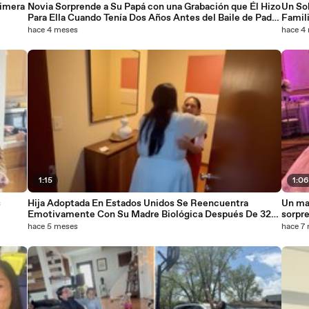
rimera
Novia Sorprende a Su Papá con una Grabación que Él Hizo
Un So
Para Ella Cuando Tenía Dos Años Antes del Baile de Padre
Famili
e Hija
Comid
hace 4 meses
hace 4
1:15
1:0
s
Hija Adoptada En Estados Unidos Se Reencuentra
Un mar
Emotivamente Con Su Madre Biológica Después De 32
sorpr
Años
hace 5 meses
hace 7