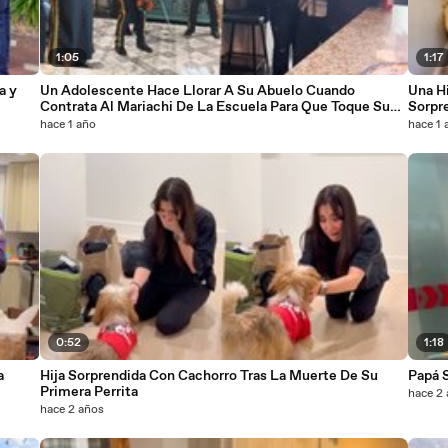
1:05
1:17
a y
Un Adolescente Hace Llorar A Su Abuelo Cuando
Una H
Contrata Al Mariachi De La Escuela Para Que Toque Su
Sorpr
Canción
Casa 
hace 1 año
hace 1 
0:52
1:18
a
Hija Sorprendida Con Cachorro Tras La Muerte De Su
Papá 
Primera Perrita
hace 2
hace 2 años