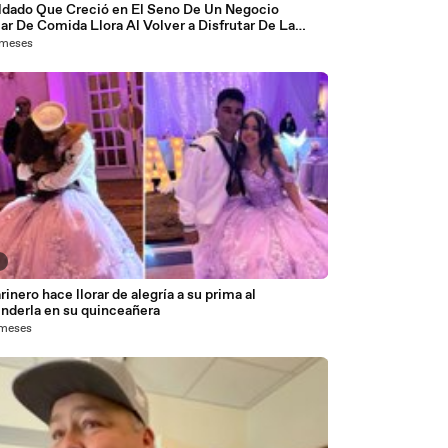
ldado Que Creció en El Seno De Un Negocio
ar De Comida Llora Al Volver a Disfrutar De La
a Casera De Su Mamá
 meses
6
inero hace llorar de alegría a su prima al
enderla en su quinceañera
 meses