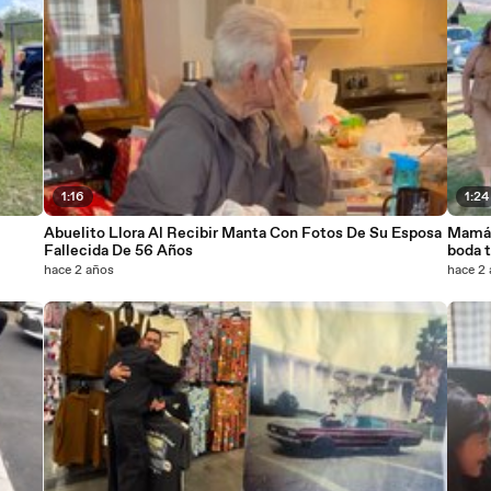
1:16
1:24
Abuelito Llora Al Recibir Manta Con Fotos De Su Esposa
Mamá 
Fallecida De 56 Años
boda t
hace 2 años
hace 2