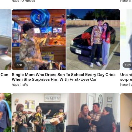
Adultos
hace 10 meses
hace 1
3:11
1:21
 Con
Single Mom Who Drove Son To School Every Day Cries
Una hi
When She Surprises Him With First-Ever Car
sorpre
sustit
hace 1 año
hace 1 