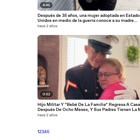
4:45
Después de 35 años, una mujer adoptada en Estado
Unidos en medio de la guerra conoce a su madre
biológica
hace 2 años
0:52
Hijo Militar Y “Bebé De La Familia” Regresa A Casa
Después De Ocho Meses, Y Sus Padres Tienen La 
Reacción
hace 2 años
1
2
3
4
5