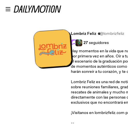
Saltar al contenido principal
Lombriz Feliz
@lombrizfeliz
27
seguidores
Hay momentos en la vida que nun
por primera vez en años. Oír a tu
el escenario de la graduación por
de momentos auténticos como e
harán sonreír a tu corazón, y te 
Lombriz Feliz es una red de noti
sobre reuniones familiares, gra
rescates de animales y mucho 
directamente con las personas de
exclusivos que no encontrará en 
¡Visítanos en lombrizfeliz.com p
--