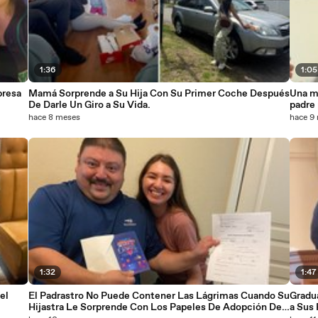
1:36
1:05
presa
Mamá Sorprende a Su Hija Con Su Primer Coche Después
Una m
De Darle Un Giro a Su Vida.
padre 
nacid
hace 8 meses
hace 9
1:32
1:47
el
El Padrastro No Puede Contener Las Lágrimas Cuando Su
Gradu
Hijastra Le Sorprende Con Los Papeles De Adopción De
a Sus