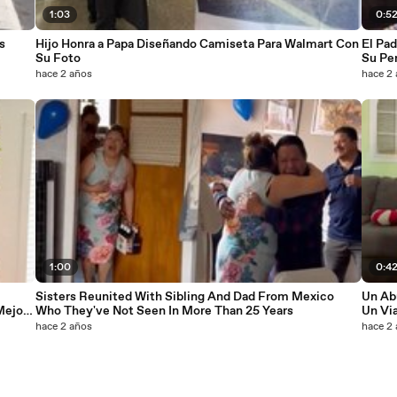
1:03
0:5
s
Hijo Honra a Papa Diseñando Camiseta Para Walmart Con
El Pad
Su Foto
Su Pe
hace 2 años
hace 2
1:00
0:4
Sisters Reunited With Sibling And Dad From Mexico
Un Ab
Mejor
Who They've Not Seen In More Than 25 Years
Un Vi
hace 2 años
hace 2