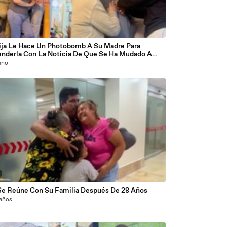
ija Le Hace Un Photobomb A Su Madre Para
enderla Con La Noticia De Que Se Ha Mudado A
Tras Cuatro Años Separados
año
Se Reúne Con Su Familia Después De 28 Años
 años