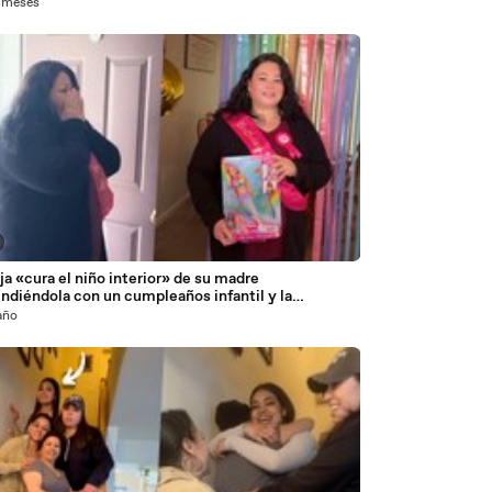
1 meses
ja «cura el niño interior» de su madre
ndiéndola con un cumpleaños infantil y la
ución de una Barbie
año