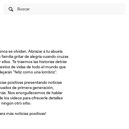
Buscar
ca se olvidan. Abrazar a tu abuela
 familia gritar de alegría cuando cruzas
 ellos. Te traemos las historias detrás
stos de vidas de todo el mundo que
dejarán "feliz como una lombriz".
cias positivas presentando noticias
duados de primera generación,
más. Nos enorgullecemos de hablar
 los vídeos para ofrecerle detalles
ningún otro sitio.
ara más noticias positivas!