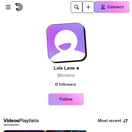
Skip to main content
Connect
Loïs Lane
@loislane
0
followers
Follow
Most recent
Videos
Playlists