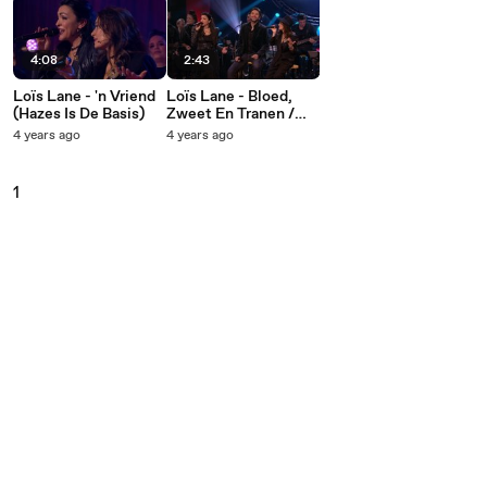
4:08
2:43
Loïs Lane - 'n Vriend
Loïs Lane - Bloed,
(Hazes Is De Basis)
Zweet En Tranen /
Het Is Koud Zonder
4 years ago
4 years ago
Jou (Hazes Is De
Basis)
1