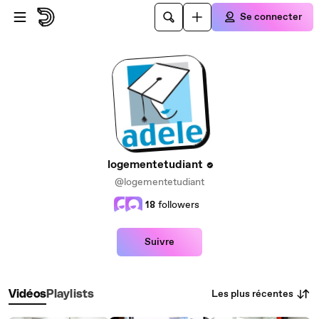
Passer au contenu principal
Se connecter
logementetudiant
@logementetudiant
18
followers
Suivre
Les plus récentes
Vidéos
Playlists