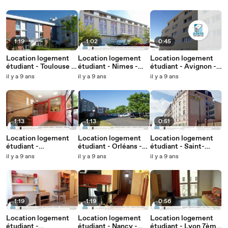
Stanislas
Olympe
Suitétudes H2O
1:19
1:02
0:45
Location logement
Location logement
Location logement
étudiant - Toulouse -
étudiant - Nimes -
étudiant - Avignon -
Résidence
Résidence
Studéa Gare TGV
il y a 9 ans
il y a 9 ans
il y a 9 ans
Suitétudes Toulouse
Suitétudes Les
Thales
Jardins de Pasteur
1:13
1:13
0:51
Location logement
Location logement
Location logement
étudiant -
étudiant - Orléans -
étudiant - Saint-
Villeurbanne -
Résidence Orléans
Maurice -
il y a 9 ans
il y a 9 ans
il y a 9 ans
Studilodge - Zola
Université
Appart'Etudes Paris
Park
Saint-Maurice
1:19
1:19
0:56
Location logement
Location logement
Location logement
étudiant -
étudiant - Nancy -
étudiant - Lyon 7ème