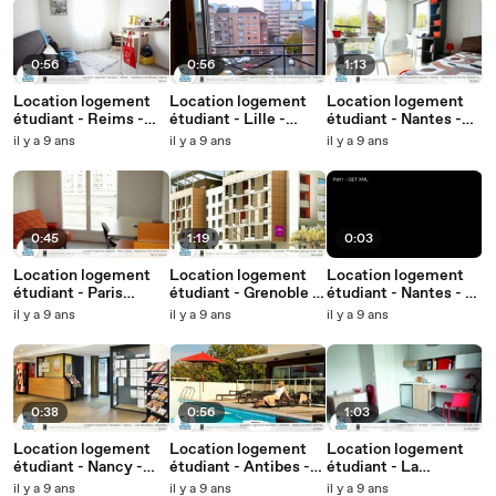
0:56
0:56
1:13
Location logement
Location logement
Location logement
étudiant - Reims -
étudiant - Lille -
étudiant - Nantes -
Résidence
Résidences
Résidence
il y a 9 ans
il y a 9 ans
il y a 9 ans
Suitétudes Sigma
Etudiantes de Lille -
Suitétudes Einstein II
Brasserie
0:45
1:19
0:03
Location logement
Location logement
Location logement
étudiant - Paris
étudiant - Grenoble -
étudiant - Nantes - La
19ème - Résidence
Privilodges Campus
Brunellière
il y a 9 ans
il y a 9 ans
il y a 9 ans
Paul Emile Victor
Valmy Park
0:38
0:56
1:03
Location logement
Location logement
Location logement
étudiant - Nancy -
étudiant - Antibes -
étudiant - La
Les Estudines
Odalys Antibes
Rochelle - Résidence
il y a 9 ans
il y a 9 ans
il y a 9 ans