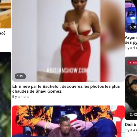
5:31
eo)
Argent
des py
il y a 4
1:19
Éliminée par le Bachelor, découvrez les photos les plus
chaudes de Shavi Gomez
il y a 4 ans
2:4
Didi b
il y a 4