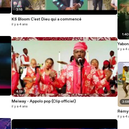
3:16
KS Bloom C'est Dieu qui a commencé
il y a 4 ans
1:40
Yabong
il y a 4
4:19
Meiway - Appolo pop (Clip officiel)
3:5
il y a 4 ans
Rémy 
il y a 4