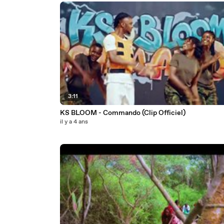
3:11
KS BLOOM - Commando (Clip Officiel)
il y a 4 ans