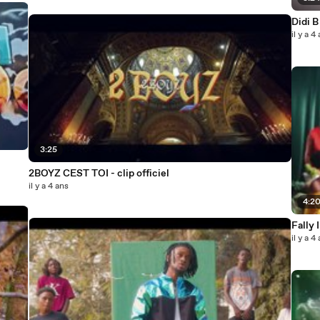
Didi B
il y a 4
3:25
2BOYZ CEST TOI - clip officiel
il y a 4 ans
4:2
Fally 
il y a 4