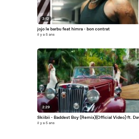
3:12
jojo le barbu feat himra - bon contrat
il y a 5 ans
2:29
Skiibii - Baddest Boy (Remix)(Official Video) ft. Da
il y a 5 ans