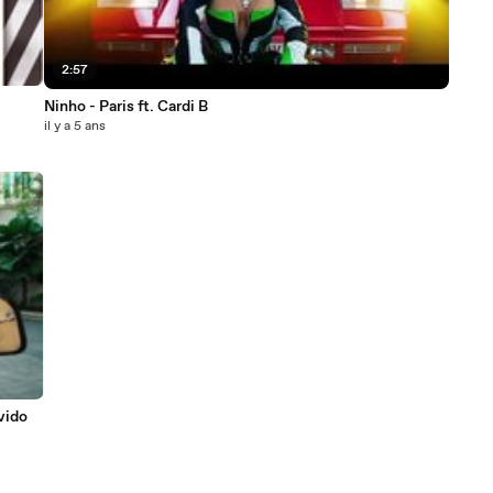
2:57
Ninho - Paris ft. Cardi B
il y a 5 ans
vido