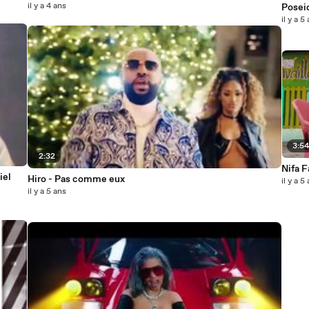
il y a 4 ans
Poseid
il y a 5
3:5
2:32
ip Officiel
Hiro - Pas comme eux
il y a 5
il y a 5 ans