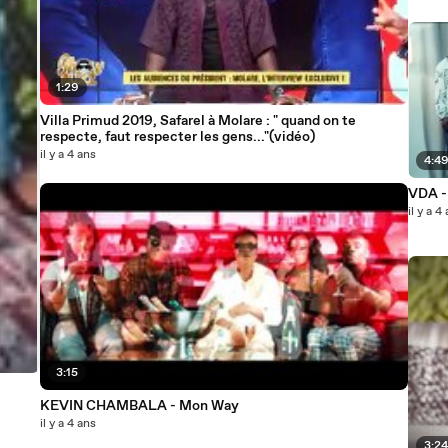
1:29
Villa Primud 2019, Safarel à Molare : " quand on te
respecte, faut respecter les gens..."(vidéo)
il y a 4 ans
4:4
VDA -
il y a 4
3:15
KEVIN CHAMBALA - Mon Way
il y a 4 ans
3:2