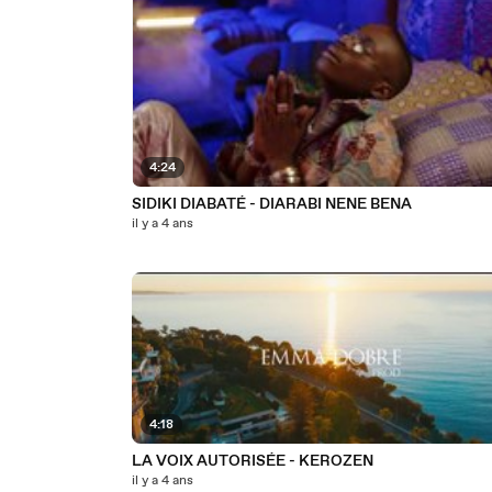
4:24
SIDIKI DIABATÉ - DIARABI NENE BENA
il y a 4 ans
4:18
LA VOIX AUTORISÉE - KEROZEN
il y a 4 ans