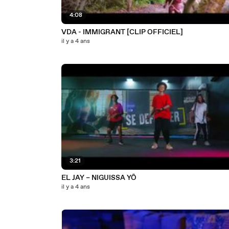
4:08
VDA - IMMIGRANT [CLIP OFFICIEL]
il y a 4 ans
3:21
EL JAY – NIGUISSA YÔ
il y a 4 ans