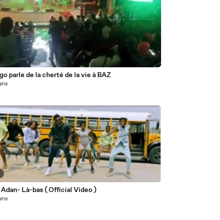
o parle de la cherté de la vie à BAZ
 ans
8
Adan- Là-bas ( Official Video )
 ans