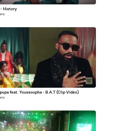
 - History
 ans
0
Ipupa feat. Youssoupha - B.A.T (Clip Vidéo)
 ans