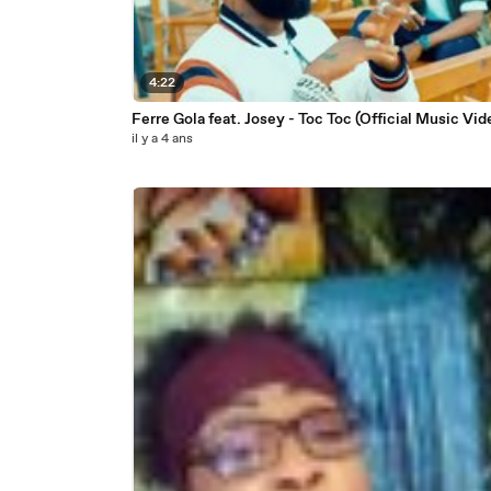
4:22
Ferre Gola feat. Josey - Toc Toc (Official Music Vid
il y a 4 ans