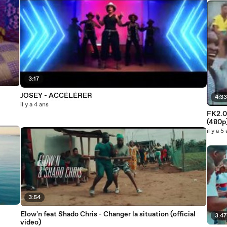
3:17
JOSEY - ACCÉLÉRER
4:3
il y a 4 ans
FK2.0 
(480p
il y a 5
3:54
Elow'n feat Shado Chris - Changer la situation (official
3:4
video)