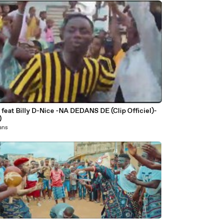
3
feat Billy D-Nice -NA DEDANS DE (Clip Officiel)-
)
 ans
7