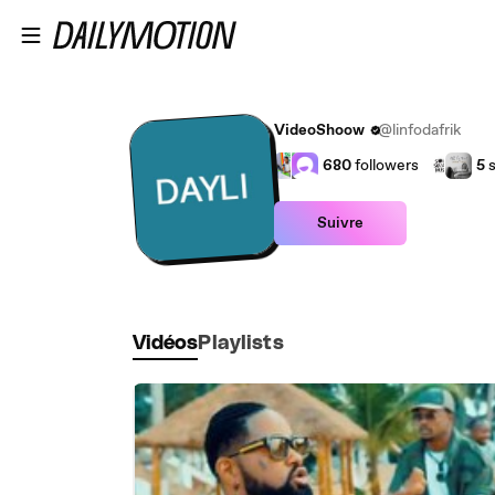
Passer au contenu principal
VideoShoow
@linfodafrik
680
followers
5
s
Suivre
Vidéos
Playlists