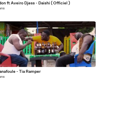
on ft Aveiro Djess - Daishi ( Officiel )
 ans
4
Nifa Fanafoule - Tia Ramper
 ans