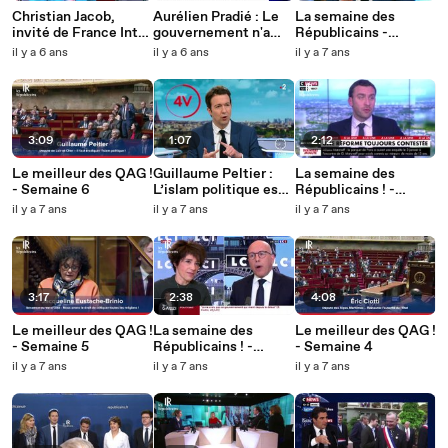
Christian Jacob,
Aurélien Pradié : Le
La semaine des
invité de France Inter
gouvernement n'a
Républicains -
- 13 février 2020
pas de véritable
Semaine 6
il y a 6 ans
il y a 6 ans
il y a 7 ans
ambition sur le sujet
du handicap.
3:09
1:07
2:12
Le meilleur des QAG !
Guillaume Peltier :
La semaine des
- Semaine 6
L’islam politique est
Républicains ! -
notre adversaire.
Semaine 5
il y a 7 ans
il y a 7 ans
il y a 7 ans
3:17
2:38
4:08
Le meilleur des QAG !
La semaine des
Le meilleur des QAG !
- Semaine 5
Républicains ! -
- Semaine 4
Semaine 4
il y a 7 ans
il y a 7 ans
il y a 7 ans