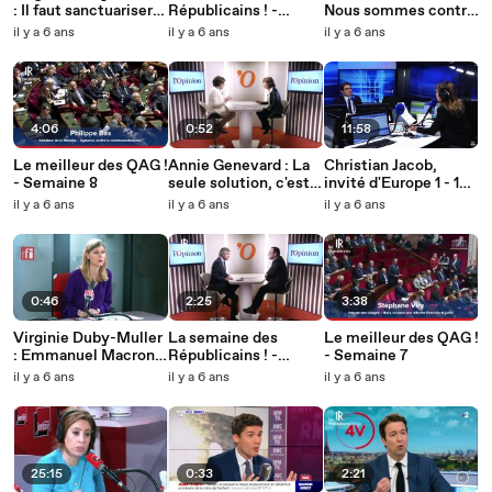
: Il faut sanctuariser
Républicains ! -
Nous sommes contre
le budget de la PAC !
Semaine 8
la fermeture de
il y a 6 ans
il y a 6 ans
il y a 6 ans
Fessenheim !
4:06
0:52
11:58
Le meilleur des QAG !
Annie Genevard : La
Christian Jacob,
- Semaine 8
seule solution, c'est
invité d'Europe 1 - 18
une mesure d'âge.
février 2020
il y a 6 ans
il y a 6 ans
il y a 6 ans
0:46
2:25
3:38
Virginie Duby-Muller
La semaine des
Le meilleur des QAG !
: Emmanuel Macron
Républicains ! -
- Semaine 7
fait des grands
Semaine 7
il y a 6 ans
il y a 6 ans
il y a 6 ans
discours mais nous
voulons des actes !
25:15
0:33
2:21