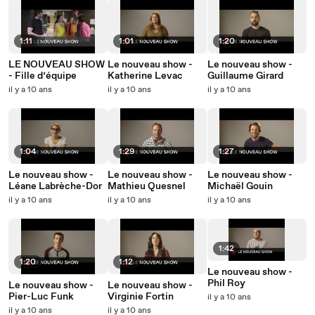
1:11
1:01
1:20
LE NOUVEAU SHOW
Le nouveau show -
Le nouveau show -
- Fille d’équipe
Katherine Levac
Guillaume Girard
il y a 10 ans
il y a 10 ans
il y a 10 ans
1:04
1:29
1:27
Le nouveau show -
Le nouveau show -
Le nouveau show -
Léane Labrèche-Dor
Mathieu Quesnel
Michaël Gouin
il y a 10 ans
il y a 10 ans
il y a 10 ans
1:42
1:20
1:12
Le nouveau show -
Phil Roy
Le nouveau show -
Le nouveau show -
Pier-Luc Funk
Virginie Fortin
il y a 10 ans
il y a 10 ans
il y a 10 ans