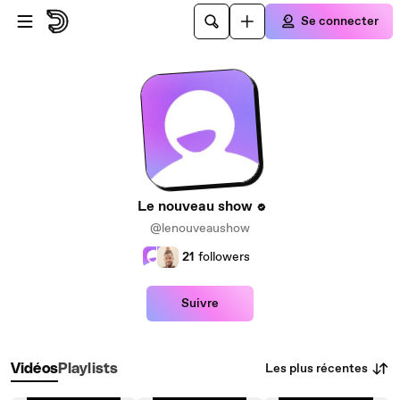
Passer au contenu principal
Se connecter
Le nouveau show
@lenouveaushow
21
followers
Suivre
Les plus récentes
Vidéos
Playlists