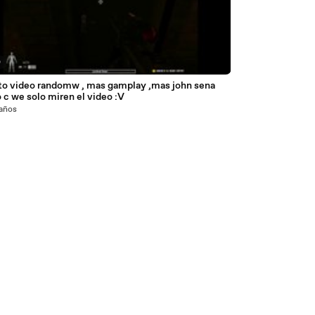
0
to video randomw , mas gamplay ,mas john sena
 c we solo miren el video :V
 años