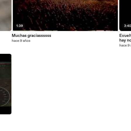
1:39
3:4
Muchas graciassssss
Evuel
hay no
hace 9 años
hace 9