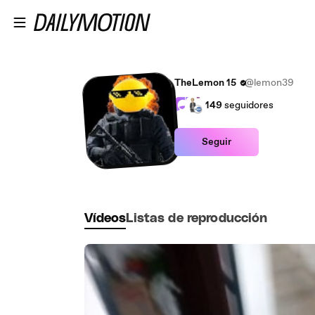
Saltar al contenido principal
TheLemon 15
@lemon39
149
seguidores
Seguir
Vídeos
Listas de reproducción