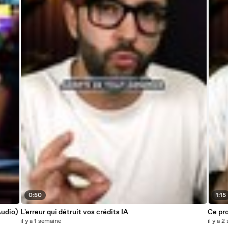
0:50
1:15
Audio)
L'erreur qui détruit vos crédits IA
Ce pr
il y a 1 semaine
il y a 