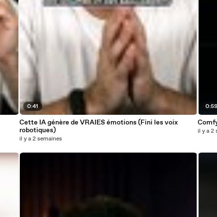
0:41
0:5
Cette IA génère de VRAIES émotions (Fini les voix
Comfy
robotiques)
il y a 
il y a 2 semaines