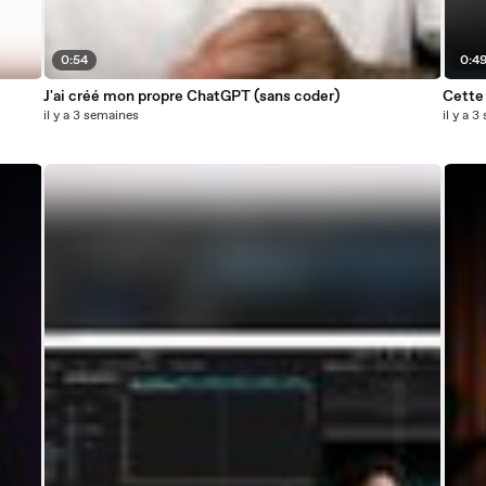
0:54
0:4
J'ai créé mon propre ChatGPT (sans coder)
Cette
il y a 3 semaines
il y a 