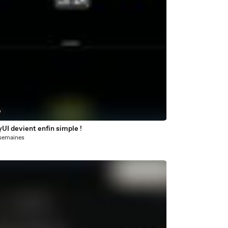
9
UI devient enfin simple !
2 semaines