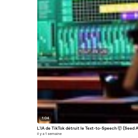
1:04
L'IA de TikTok détruit le Text-to-Speech 🤯 (Seed 
il y a 1 semaine