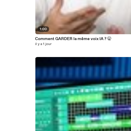
1:00
Comment GARDER la même voix IA ? 🤫
il y a 1 jour