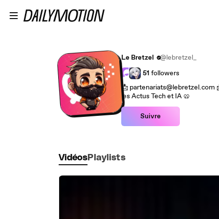
Passer au contenu principal
Le Bretzel
@lebretzel_
51
followers
📩 partenariats@lebretzel.com 
les Actus Tech et IA 🥨
Suivre
Vidéos
Playlists