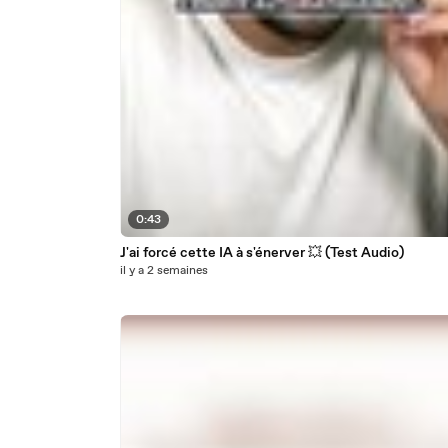
0:43
J'ai forcé cette IA à s'énerver 💥 (Test Audio)
il y a 2 semaines