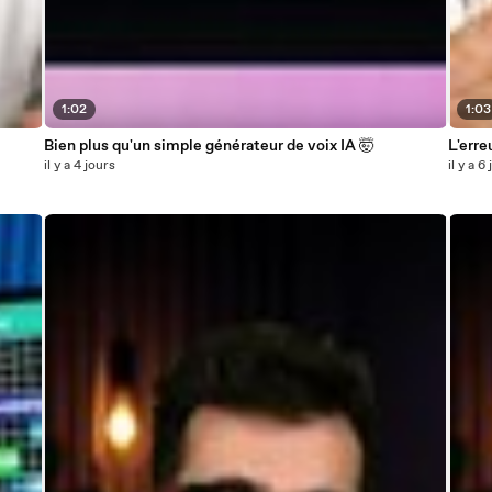
1:02
1:03
Bien plus qu'un simple générateur de voix IA 🤯
L'erre
il y a 4 jours
il y a 6