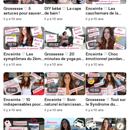
Grossesse ♡ 5
DIY bébé ♡ La cape
Enceinte ♡ Les
astuces pour sauver
de bain !
cauchemars de la
son couple
grossesse
il y a 10 ans
il y a 10 ans
il y a 10 ans
10:19
20:22
11:06
Enceinte ♡ Les
Grossesse ♡ 20
Enceinte ♡ Choc
symptômes du 2ème
minutes de yoga pour
émotionnel pendant
trimestre de
le troisième
la grossesse et coup
il y a 10 ans
il y a 10 ans
il y a 10 ans
grossesse
trimestre
de gueule
6:55
9:51
10:55
Enceinte ♡ 10
Enceinte ♡ Soin
Grossesse ♡ Tout sur
indispensables pour
naturel éclaircissant
le Syndrome du
partir en vacances
pour les cheveux
Neurone Unique !
il y a 10 ans
il y a 10 ans
il y a 10 ans
sereinement pendant
pendant la grossesse
la grossesse