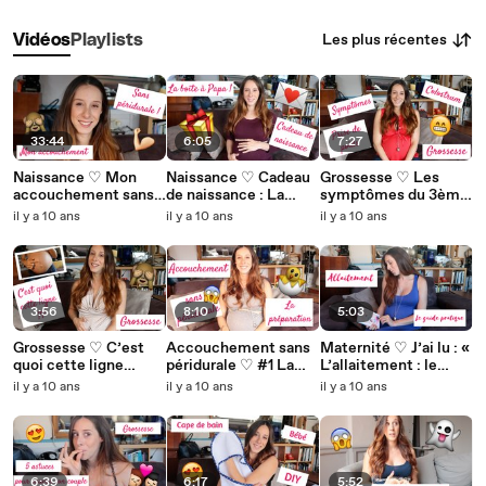
Les plus récentes
Vidéos
Playlists
33:44
6:05
7:27
Naissance ♡ Mon
Naissance ♡ Cadeau
Grossesse ♡ Les
accouchement sans
de naissance : La
symptômes du 3ème
péridurale réussi #2
boîte à Papa !
trimestre
il y a 10 ans
il y a 10 ans
il y a 10 ans
Story time
3:56
8:10
5:03
Grossesse ♡ C’est
Accouchement sans
Maternité ♡ J’ai lu : «
quoi cette ligne
péridurale ♡ #1 La
L’allaitement : le
brune sur mon ventre
Préparation
guide pratique »
il y a 10 ans
il y a 10 ans
il y a 10 ans
?
6:39
6:17
5:52