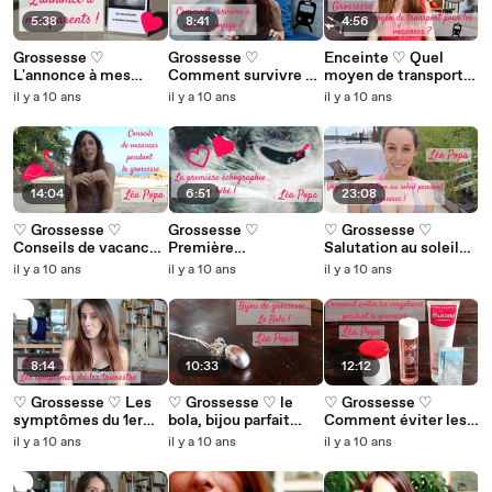
5:38
8:41
4:56
Grossesse ♡
Grossesse ♡
Enceinte ♡ Quel
L'annonce à mes
Comment survivre à
moyen de transport
parents !
un long voyage
pendant la grossesse
il y a 10 ans
il y a 10 ans
il y a 10 ans
enceinte
?
14:04
6:51
23:08
♡ Grossesse ♡
Grossesse ♡
♡ Grossesse ♡
Conseils de vacances
Première
Salutation au soleil
pendant la grossesse
échographie de bébé !
pendant la grossesse
il y a 10 ans
il y a 10 ans
il y a 10 ans
8:14
10:33
12:12
♡ Grossesse ♡ Les
♡ Grossesse ♡ le
♡ Grossesse ♡
symptômes du 1er
bola, bijou parfait
Comment éviter les
trimestre
pour maman et bébé !
vergetures
il y a 10 ans
il y a 10 ans
il y a 10 ans