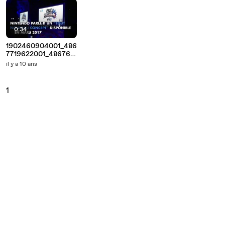
0:34
1902460904001_486
7719622001_486767
5403001
il y a 10 ans
1