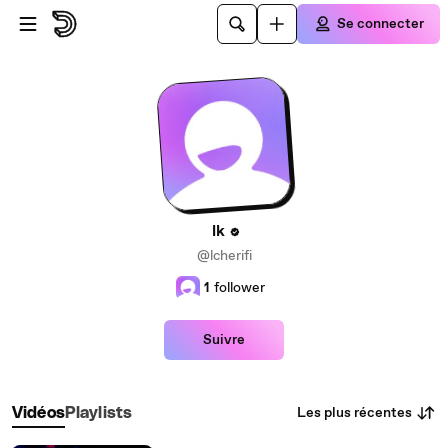
Passer au contenu principal
Se connecter
lk
@lcherifi
1
follower
Suivre
Les plus récentes
Vidéos
Playlists