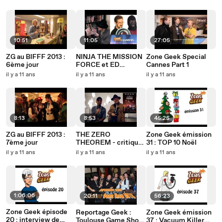
histoires au coin du
D20
D20
10:51
11:05
27:05
ZG au BIFFF 2013 :
NINJA THE MISSION
Zone Geek Special
6ème jour
FORCE et ED
Cannes Part 1
GLASER qu'est-ce
il y a 11 ans
il y a 11 ans
il y a 11 ans
que quoi ?
8:13
8:53
45:25
ZG au BIFFF 2013 :
THE ZERO
Zone Geek émission
7ème jour
THEOREM - critique
31 : TOP 10 Noël
cinéma
il y a 11 ans
il y a 11 ans
il y a 11 ans
1:06:06
20:11
56:23
Zone Geek épisode
Reportage Geek :
Zone Geek émission
20 : interview de
Toulouse Game Show
37 : Vacuum Killer