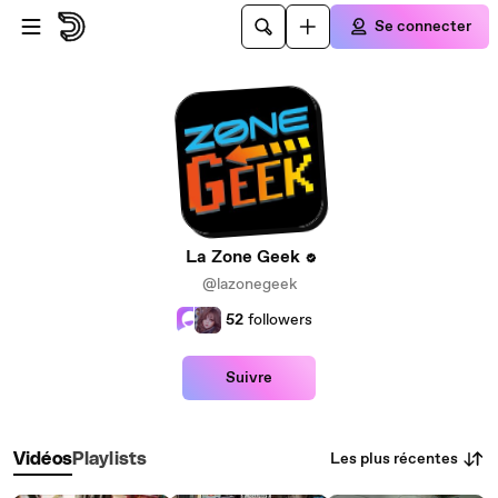
Passer au contenu principal
Se connecter
La Zone Geek
@lazonegeek
52
followers
Suivre
Les plus récentes
Vidéos
Playlists