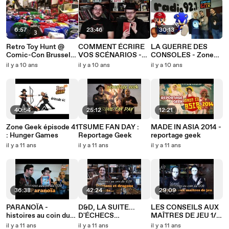
6:57
23:46
30:13
Retro Toy Hunt @
COMMENT ÉCRIRE
LA GUERRE DES
Comic-Con Brussels
VOS SCÉNARIOS -
CONSOLES - Zone
2016 - Episode 05 -
histoires au coin du
Geek à la radio
il y a 10 ans
il y a 10 ans
il y a 10 ans
Les Jouets de Goldo
D20
(podcast)
40:54
25:12
12:21
Zone Geek épisode 41
TSUME FAN DAY :
MADE IN ASIA 2014 -
: Hunger Games
Reportage Geek
reportage geek
il y a 11 ans
il y a 11 ans
il y a 11 ans
36:38
42:24
29:09
PARANOÏA -
D&D, LA SUITE...
LES CONSEILS AUX
histoires au coin du
D'ÉCHECS
MAÎTRES DE JEU 1/2
D20
CRITIQUES ! -
- histoires au coin du
il y a 11 ans
il y a 11 ans
il y a 11 ans