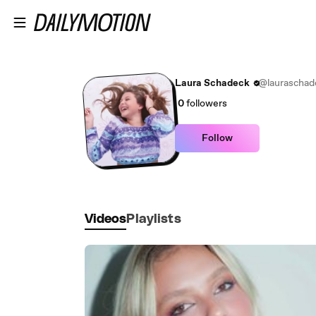
Skip to main content
Laura Schadeck
@lauraschad
0
followers
Follow
Videos
Playlists