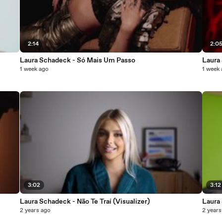
2:14
2:0
Laura Schadeck - Só Mais Um Passo
Laura
1 week ago
1 week
3:02
3:12
Laura Schadeck - Não Te Traí (Visualizer)
Laura
2 years ago
2 years