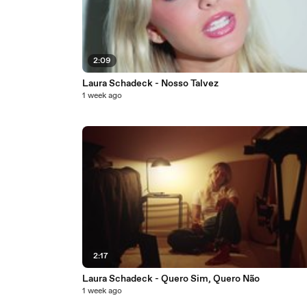
2:09
Laura Schadeck - Nosso Talvez
1 week ago
2:17
Laura Schadeck - Quero Sim, Quero Não
1 week ago