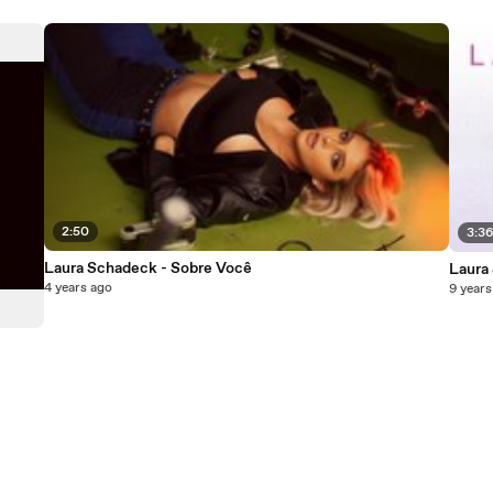
2:50
3:3
Laura Schadeck - Sobre Você
Laura
4 years ago
9 years