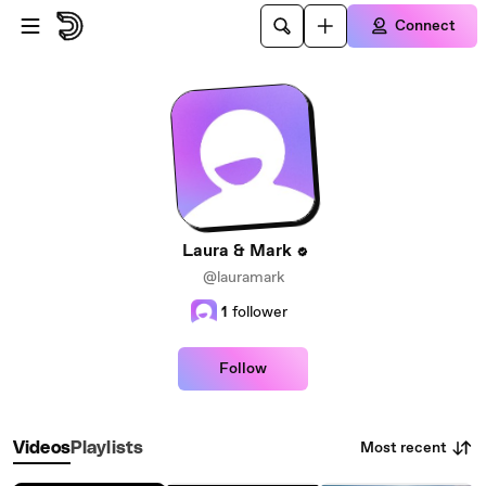
Skip to main content
Connect
Laura & Mark
@lauramark
1
follower
Follow
Most recent
Videos
Playlists