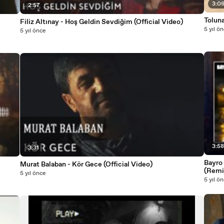
3:0
2:57
Tolun
Filiz Altınay - Hoş Geldin Sevdiğim (Official Video)
5 yıl ö
5 yıl önce
3:5
3:31
Bayro 
Murat Balaban - Kör Gece (Official Video)
(Remi
5 yıl önce
5 yıl ö