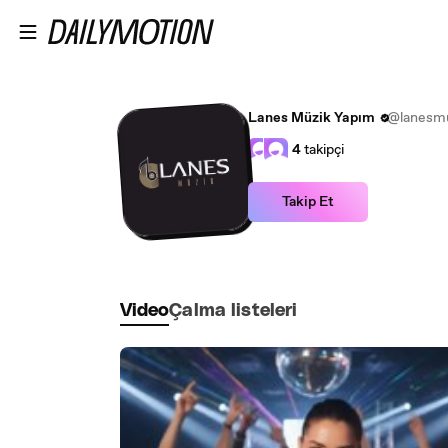
Ana içeriğe atla
Lanes Müzik Yapım
@lanesm
4
takipçi
Takip Et
Video
Çalma listeleri