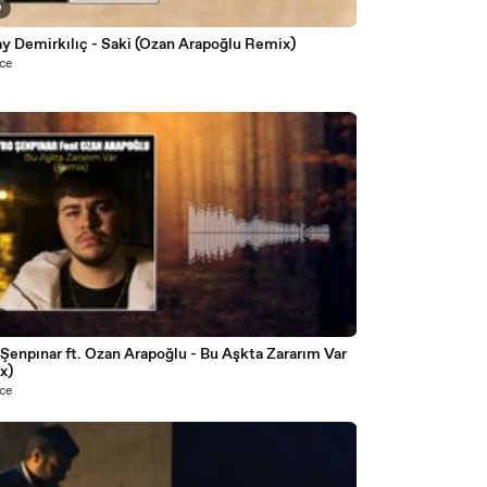
9
ay Demirkılıç - Saki (Ozan Arapoğlu Remix)
nce
8
Şenpınar ft. Ozan Arapoğlu - Bu Aşkta Zararım Var
x)
nce