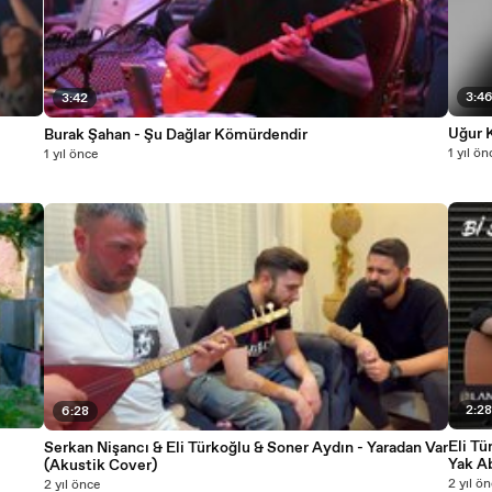
3:4
3:42
Uğur K
Burak Şahan - Şu Dağlar Kömürdendir
1 yıl ön
1 yıl önce
2:2
6:28
Eli Tü
Serkan Nişancı & Eli Türkoğlu & Soner Aydın - Yaradan Var
Yak Ab
(Akustik Cover)
2 yıl ö
2 yıl önce