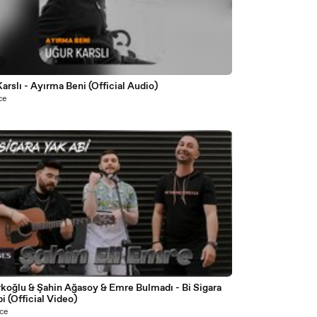
6
arslı - Ayırma Beni (Official Audio)
ce
8
rkoğlu & Şahin Ağasoy & Emre Bulmadı - Bi Sigara
i (Official Video)
nce