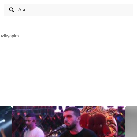
Ara
uzikyapim