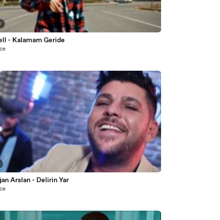
6
ll - Kalamam Geride
nce
n Arslan - Delirin Yar
nce