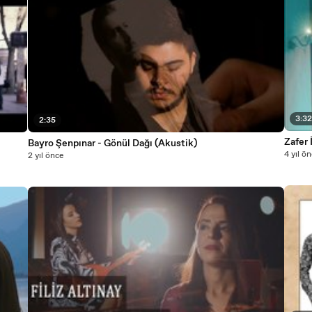
3:3
2:35
Zafer 
Bayro Şenpınar - Gönül Dağı (Akustik)
4 yıl ö
2 yıl önce