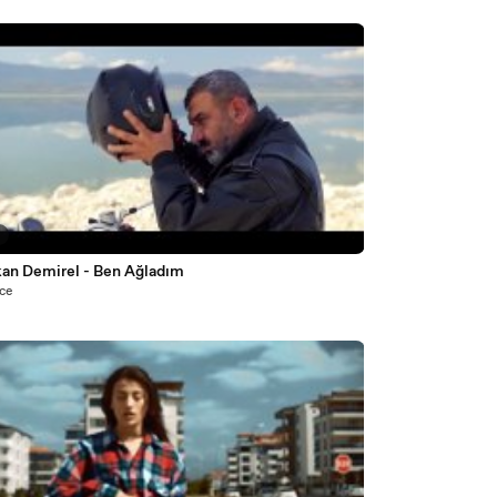
2
an Demirel - Ben Ağladım
nce