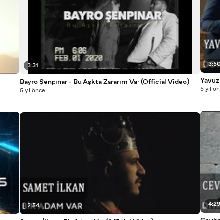
3:5
3:31
Yavuz 
Bayro Şenpınar - Bu Aşkta Zararım Var (Official Video)
5 yıl ö
5 yıl önce
4:2
2:54