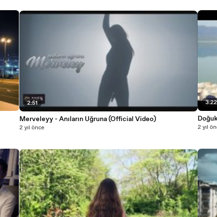
3:2
2:51
Doğuk
Merveleyy - Anıların Uğruna (Official Video)
2 yıl ö
2 yıl önce