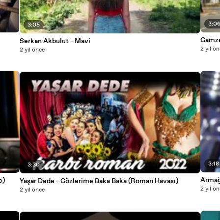
3:0
3:05
Gamze
Serkan Akbulut - Mavi
2 yıl ö
2 yıl önce
3:18
3:30
Armağa
o)
Yaşar Dede - Gözlerime Baka Baka (Roman Havası)
2 yıl ö
2 yıl önce