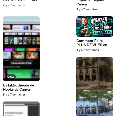
Seedance en illimité
Imprimer depuis
Canva
il y a 7 semaines
il y a 7 semaines
15:56
Comment Faire
PLUS DE VUES en
Montant Ses Vidéos
il y a 7 semaines
PLUS VITE ? :
Filmora
0:52
La bibliothèque de
Hooks de Canva
il y a 7 semaines