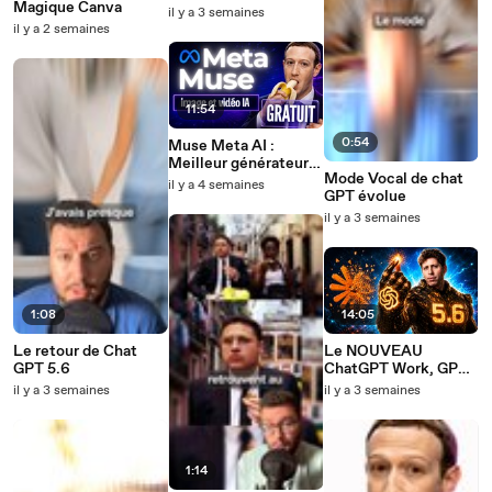
Magique Canva
Higgsfield App
il y a 3 semaines
il y a 2 semaines
11:54
0:54
Muse Meta AI :
Meilleur générateur
Mode Vocal de chat
IA que Nano Banana
il y a 4 semaines
GPT évolue
il y a 3 semaines
1:08
14:05
Le retour de Chat
Le NOUVEAU
GPT 5.6
ChatGPT Work, GPT
5.6, Codex... tout a
il y a 3 semaines
il y a 3 semaines
changé, et c'est
GÉNIAL !
1:14