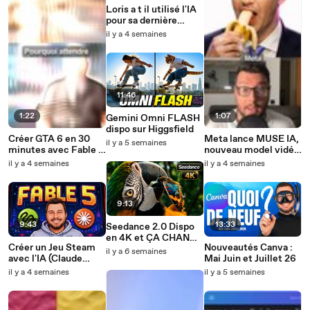
Loris a t il utilisé l'IA
pour sa dernière
vidéo
il y a 4 semaines
11:46
1:22
1:07
Gemini Omni FLASH
dispo sur Higgsfield
Créer GTA 6 en 30
Meta lance MUSE IA,
il y a 5 semaines
minutes avec Fable 5
nouveau model vidéo
?
et image IA GRATUIT
il y a 4 semaines
il y a 4 semaines
9:13
9:43
13:33
Seedance 2.0 Dispo
en 4K et ÇA CHANGE
Créer un Jeu Steam
Nouveautés Canva :
TOUT (Higgsfield)
il y a 6 semaines
avec l'IA (Claude
Mai Juin et Juillet 26
Fable 5 + Higgsfield)
il y a 4 semaines
il y a 5 semaines