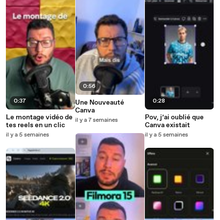
0:56
0:37
0:28
Une Nouveauté
Canva
Le montage vidéo de
Pov, j’ai oublié que
il y a 7 semaines
tes reels en un clic
Canva existait
il y a 5 semaines
il y a 5 semaines