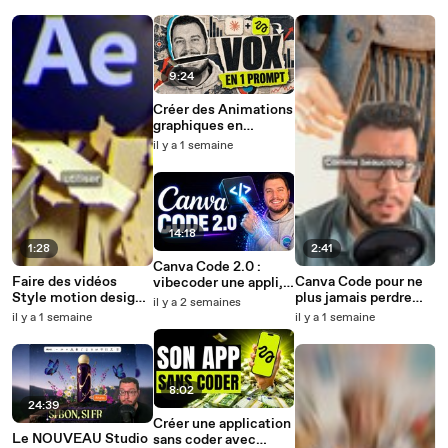
9:24
Créer des Animations
graphiques en
MOTION DESIGN
il y a 1 semaine
style VOX (avec
Claude et Higgsfield)
14:18
1:28
2:41
Canva Code 2.0 :
Faire des vidéos
Canva Code pour ne
vibecoder une appli,
Style motion design
plus jamais perdre
un jeu ou un site
il y a 2 semaines
VOX avec l'IA n'a
mes clés
internet avec Canva
il y a 1 semaine
il y a 1 semaine
jamais été aussi
simple
8:02
24:39
Créer une application
Le NOUVEAU Studio
sans coder avec