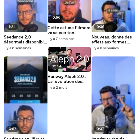
0:56
1:24
0:36
Cette astuce Filmora
va sauver ton
Seedance 2.0
Nouveau, donne des
montage
il y a 7 semaines
désormais disponible
effets aux formes
en 4k
dans Canva
il y a 6 semaines
il y a 6 semaines
12:54
Runway Aleph 2.0 :
La révolution des
effets spéciaux
il y a 2 mois
0:57
0:37