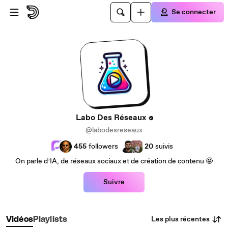
Passer au contenu principal
Se connecter
Labo Des Réseaux
@labodesreseaux
455
followers
20
suivis
On parle d’IA, de réseaux sociaux et de création de contenu 🤩
Suivre
Les plus récentes
Vidéos
Playlists