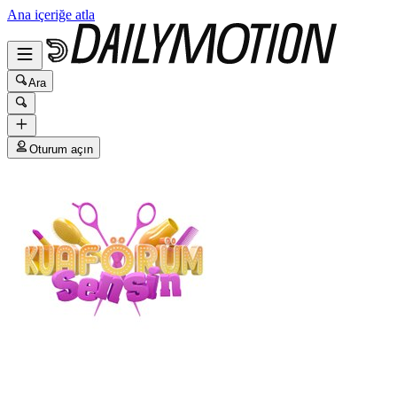
Ana içeriğe atla
Ara
Oturum açın