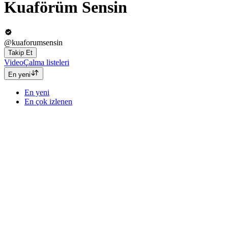
Kuaförüm Sensin
@kuaforumsensin
Takip Et
Video
Çalma listeleri
En yeni
En yeni
En çok izlenen