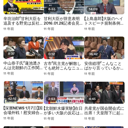
て
委より
20:27
6:55
14:09
辛坊治郎「甘利大臣を
甘利大臣が辞意表明
【上島嘉郎】大阪のヘイ
追及する野党は反社会
2016.01.28記者会見
トスピーチ規制条例=
的な人達の味方を国会
ニコ生コメ入り
逆差別の怖さ
11 年前
11 年前
11 年前
でしている」
2016.01.20
2016.01.30 ズームよ
り
8:37
0:12
35:42
中山恭子氏「蓮池透さ
古市「民主党が解散し
安倍総理「こんなこと
んは北朝鮮の工作関係
ても絶対こんなニュー
ばかり言っているから
者に利用されている」
スにならない さすが
民主党は支持率が上が
11 年前
11 年前
11 年前
2016.01.19 参院予算委
SMAP凄いなぁ」ｗｗ
らない」民主・山尾志
ｗ
桜里vs安倍総理
2016.01.13 衆院予算委
42:15
2:53
4:45
【深層NEWS 1月7日】国
【北朝鮮水爆実験】在日
共産党が国会開会式に
会場外戦！慰安婦合
が多い大阪の反応は…
出席！天皇陛下に起
意/衆参W選/憲法改正
2016.01.06 ボイスよ
立・礼 2016.01.04
11 年前
11 年前
11 年前
片山虎之助 小池晃 辻
り
元清美 武見敬三 上田