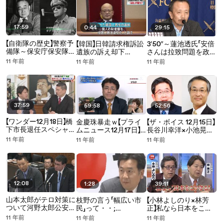
勇
17:59
0:44
29:15
【自衛隊の歴史】警察予
【韓国】日韓請求権訴訟
3′50″～蓮池透氏「安倍
備隊～保安庁保安隊～
遺族の訴え却下
さんは拉致問題を政治
陸上自衛隊 2015.12.25
2015.12.23 NHK
利用して総理大臣にま
11 年前
11 年前
11 年前
でなった」2015.12.21 記
者会見
37:59
59:58
52:56
【ワンダー12月18日】橋
金慶珠暴走ｗ【プライ
【ザ・ボイス 12月15日】
下市長退任スペシャル
ムニュース12月17日】
長谷川幸洋×小池晃ガ
宮崎哲弥×藤井聡
韓国の司法制度は健全
チバトル！国民連合政
11 年前
11 年前
11 年前
か？ 産経前ソウル支
府は現実的なのか？
局長生出演！
12:08
1:28
39:11
山本太郎がテロ対策に
枝野の言う「幅広い市
【小林よしのり×林芳
ついて河野太郎公安委
民」って・・;
正】私なら日本をこう
員長に質問 2015.12.10
2015.12.10民主党両院
守る！深層NEWS 12月
11 年前
11 年前
11 年前