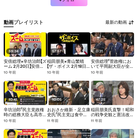
+フォロー
最新の動画
動画
プレイリスト
59:34
57:57
0:31
安倍総理×辛坊治郎【ズ
稲田朋美×青山繁晴
安倍総理「菅政権にお
ーム 2月20日】安倍総
【ザ・ボイス 2月18日】
いて平岡副大臣が全く
理「民主党は共産党と
慰安婦問題日韓合意に
同じ答弁をしている」
10 年前
10 年前
10 年前
似てきた」
ついてなど
高市大臣の電波停止発
言について2016.02.15
衆院予算委より
10:41
10:05
47:25
辛坊治郎「民主党政権
おおさか維新・足立康
稲田朋美氏直撃！昭和
時の総務大臣も高市大
史氏「民主党は食中毒
の戦争史観と憲法改正
臣と同じ答弁をしてい
起こしたレストラン。
【激論！クロスファイ
10 年前
11 年前
11 年前
る」2月13日ズーム
看板掛け替えても消滅
ア 2016.01.23】
ON！ 高市早苗総務相
するまで許さない」
の電波停止発言につい
2016.02.05 衆院予算