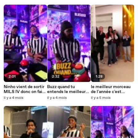
2:01
2:32
1:28
Ninho vient de sortir
Buzz quand tu
le meilleur morceau
MILS IV donc on fait
entends le meilleur
de l'année c'est
notre TOP 3
feat de LETO
Kyky2bondi ou
il y a 4 mois
il y a 4 mois
il y a 5 mois
ruinart ?