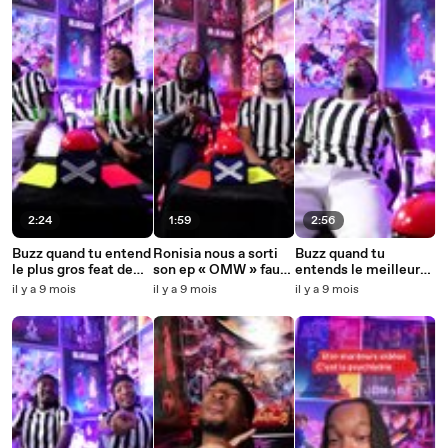
2:24
1:59
2:56
Buzz quand tu entend
Ronisia nous a sorti
Buzz quand tu
le plus gros feat de
son ep « OMW » faut
entends le meilleur
Franglish
qu’on en parle !
feat de la l2b
il y a 9 mois
il y a 9 mois
il y a 9 mois