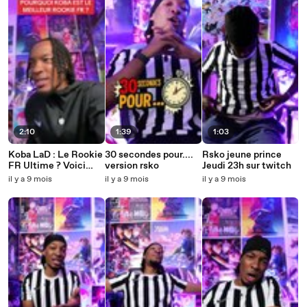
2:10
1:39
1:03
Koba LaD : Le Rookie
30 secondes pour....
Rsko jeune prince
FR Ultime ? Voici
version rsko
Jeudi 23h sur twitch
Pourquoi !
il y a 9 mois
il y a 9 mois
il y a 9 mois