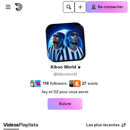
Passer au contenu principal
Se connecter
Kikoo World
@kikooworld
118
followers
27
suivis
Jey et D2 pour vous servir
Suivre
Les plus récentes
Vidéos
Playlists