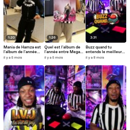
1:20
1:26
3:31
Mania de Hamza est
Quel est l'album de
Buzz quand tu
l'album de l'année
l'année entre Mega
entends le meilleur
face à destinée de
BBL de Théodora et
feat de Tiakola
il y a 5 mois
il y a 5 mois
il y a 8 mois
Aya Nakamura ?
les Books de la L2B ?