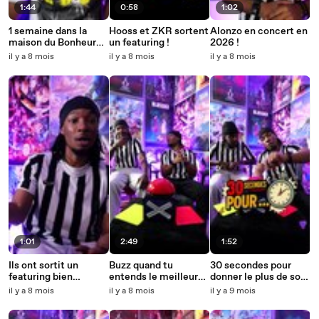
1:44
0:58
1:02
1 semaine dans la
Hooss et ZKR sortent
Alonzo en concert en
maison du Bonheur
un featuring !
2026 !
avec Genezio
il y a 8 mois
il y a 8 mois
il y a 8 mois
1:01
2:49
1:52
Ils ont sortit un
Buzz quand tu
30 secondes pour
featuring bien
entends le meilleurs
donner le plus de son
Mielleux !
feat de Genezio
de Niska
il y a 8 mois
il y a 8 mois
il y a 9 mois