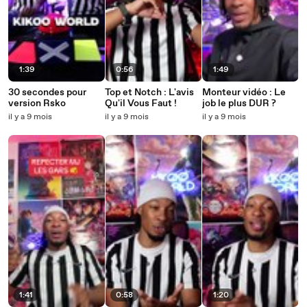
1:39
0:56
1:49
30 secondes pour
Top et Notch : L'avis
Monteur vidéo : Le
version Rsko
Qu'il Vous Faut !
job le plus DUR ?
il y a 9 mois
il y a 9 mois
il y a 9 mois
1:41
0:58
1:20