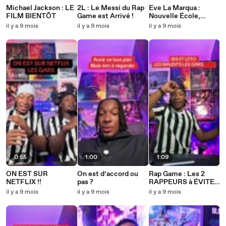
Michael Jackson : LE
2L : Le Messi du Rap
Eve La Marqua :
FILM BIENTÔT
Game est Arrivé !
Nouvelle École,
Nouveau Départ !
il y a 9 mois
il y a 9 mois
il y a 9 mois
0:55
1:00
1:09
ON EST SUR
On est d’accord ou
Rap Game : Les 2
NETFLIX !!
pas ?
RAPPEURS à ÉVITER
EN CE MOMENT
il y a 9 mois
il y a 9 mois
il y a 9 mois