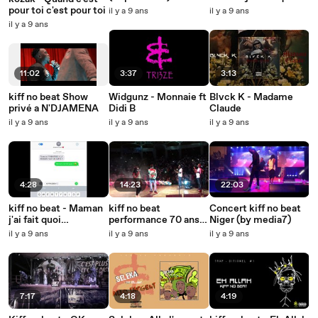
Clip Officiel )
pour toi c'est pour toi
il y a 9 ans
il y a 9 ans
il y a 9 ans
11:02
3:37
3:13
kiff no beat Show
Widgunz - Monnaie ft
Blvck K - Madame
privé a N'DJAMENA
Didi B
Claude
il y a 9 ans
il y a 9 ans
il y a 9 ans
4:28
14:23
22:03
kiff no beat - Maman
kiff no beat
Concert kiff no beat
j'ai fait quoi
performance 70 ans
Niger (by media7)
(degammage au
UNICEF
il y a 9 ans
il y a 9 ans
il y a 9 ans
studio)
7:17
4:18
4:19