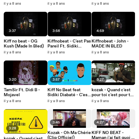
BLED
BLED
il y a 8 ans
il y a 8 ans
il y a 8 ans
3:37
3:56
4:59
Kiff no beat - OG
Kiffnobeat - C'est Pas
Kiffnobeat - John -
Kush (Made In Bled)
Pareil Ft. Sidiki
MADE IN BLED
Diabate - MADE IN
il y a 8 ans
il y a 8 ans
il y a 8 ans
BLED
3:20
3:57
3:27
TamSir Ft. Didi B -
Kiff No Beat feat
kozak - Quand c'est
Mojavel
Sidiki Diabaté - C'est
pour toi c'est pour toi
Pas Pareil (Lyrics)
(Clip Officiel)
il y a 8 ans
il y a 9 ans
il y a 9 ans
3:45
4:27
3:28
Kozak - Oh Ma Chérie
KIFF NO BEAT -
(Clip Officiel)
Maman j'ai fait quoi (
kozak - Quand c'est