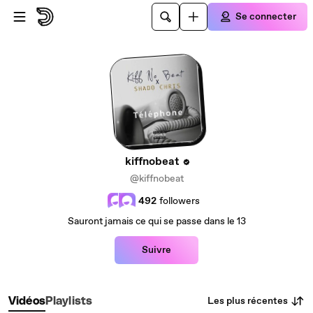
Passer au contenu principal
Se connecter
kiffnobeat
@kiffnobeat
492
followers
Sauront jamais ce qui se passe dans le 13
Suivre
Les plus récentes
Vidéos
Playlists