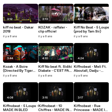
3:12
3:13
4:13
kiff no beat - Dakar
KOZAK - raffaler -
Kiff No Beat - 5 Loups
2018
clip officiel
(prod by Tam Sir)
il y a 8 ans
il y a 8 ans
il y a 8 ans
3:44
4:10
4:24
Kozak - A Boire
Kiff No beat ft. Sidiki
Kiffnobeat - Meli Ft.
(Directed By Tiger
Diabate - C'EST PAS
Aboutall, Dadju -
Cronz)
PAREIL (Clip Officiel)
MADE IN BLED
il y a 8 ans
il y a 8 ans
il y a 8 ans
4:08
3:15
3:17
Kiffnobeat - 5 Loups -
Kiffnobeat - 10
Kiffnobeat - Rue
MADE IN BLED
Chiffres - MADE IN
Princesse - MADE IN