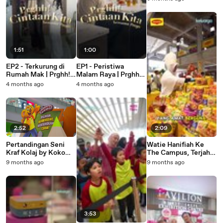
1:51
1:00
EP2 - Terkurung di
EP1 - Peristiwa
Rumah Mak | Prghh!
Malam Raya | Prghh!
Cintaan Kita
Cintaan Kita
4 months ago
4 months ago
2:52
2:09
Pertandingan Seni
Watie Hanifiah Ke
Kraf Kolaj by Koko
The Campus, Terjah
Krunch
MSSCC!
9 months ago
9 months ago
3:53