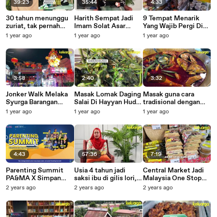
39:23
35:44
4:33
30 tahun menunggu
Harith Sempat Jadi
9 Tempat Menarik
zuriat, tak pernah
Imam Solat Asar
Yang Wajib Pergi Di
sekalipun mereka
Sebelum Terkena
Melaka
1 year ago
1 year ago
1 year ago
kata menyesal ambil
Renjatan Elektrik,
saya sebagai anak
Rupanya Arwah Suka
angkat
Bantu Orang
3:58
2:40
3:32
Jonker Walk Melaka
Masak Lomak Daging
Masak guna cara
Syurga Barangan
Salai Di Hayyan Huda
tradisional dengan
Antik dan Klasik
Opah Kitchen
resipi rempah
1 year ago
1 year ago
1 year ago
Seremban, Memang
istimewa bawa tuah
Padu Beb!
pada Zamira Dapur
Kayu, Rembau
4:43
57:36
7:19
Parenting Summit
Usia 4 tahun jadi
Central Market Jadi
PA&MA X Simpan
saksi ibu di gilis lori,
Malaysia One Stop
SSPN 2025
umur 10 tahun
Centre Papar
2 years ago
2 years ago
2 years ago
dihantar ke rumah
Kesenian Dan
anak yatim
Kebudayaan Malaysia