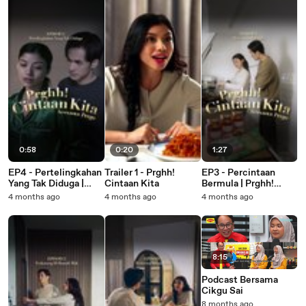
0:58
0:20
1:27
EP4 - Pertelingkahan
Trailer 1 - Prghh!
EP3 - Percintaan
Yang Tak Diduga |
Cintaan Kita
Bermula | Prghh!
Prghh! Cintaan Kita
Cintaan Kita
4 months ago
4 months ago
4 months ago
8:15
Podcast Bersama
Cikgu Sai
8 months ago