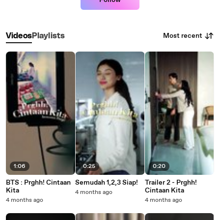
Follow
Most recent
Videos
Playlists
1:06
0:25
0:20
BTS : Prghh! Cintaan
Semudah 1,2,3 Siap!
Trailer 2 - Prghh!
Kita
Cintaan Kita
4 months ago
4 months ago
4 months ago