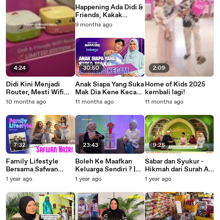
Happening Ada Didi &
Friends, Kakak
Kencang & Cik Ha di
9 months ago
Astro Experience
Centre IOI Mall!
4:24
30:50
2:09
Didi Kini Menjadi
Anak Siapa Yang Suka
Home of Kids 2025
Router, Mesti Wifi
Mak Dia Kene Kecam
kembali lagi!
Lagi Kencang ! | Astro
- Hadie | Pa&MA X
10 months ago
11 months ago
11 months ago
Fibre X Keluarga
TTMM
7:32
23:43
9:25
Family Lifestyle
Boleh Ke Maafkan
Sabar dan Syukur -
Bersama Safwan
Keluarga Sendiri ? |
Hikmah dari Surah Al-
Nazri | Family
Realiti Keluarga
Baqarah dan Surah
1 year ago
1 year ago
1 year ago
Lifestyle
Ibrahim | Superb
Huffaz | Episode 1