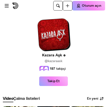
Ana içeriğe atla
Oturum açın
Kazara Aşk
@kazaraask
187
takipçi
Takip Et
En yeni
Video
Çalma listeleri