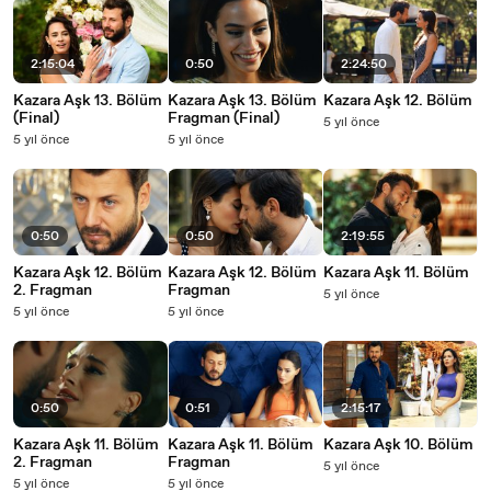
2:15:04
0:50
2:24:50
Kazara Aşk 13. Bölüm
Kazara Aşk 13. Bölüm
Kazara Aşk 12. Bölüm
(Final)
Fragman (Final)
5 yıl önce
5 yıl önce
5 yıl önce
0:50
0:50
2:19:55
Kazara Aşk 12. Bölüm
Kazara Aşk 12. Bölüm
Kazara Aşk 11. Bölüm
2. Fragman
Fragman
5 yıl önce
5 yıl önce
5 yıl önce
0:50
0:51
2:15:17
Kazara Aşk 11. Bölüm
Kazara Aşk 11. Bölüm
Kazara Aşk 10. Bölüm
2. Fragman
Fragman
5 yıl önce
5 yıl önce
5 yıl önce