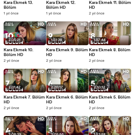
Kara Ekmek 13.
Kara Ekmek 12.
Kara Ekmek 11. Bölüm
Bölüm
Bölüm HD
HD
1 yıl önce
1 yıl önce
2 yıl önce
2:05:21
1:51:38
1:57:44
Kara Ekmek 10.
Kara Ekmek 9. Bölüm
Kara Ekmek 8. Bölüm
Bölüm HD
HD
HD
2 yıl önce
2 yıl önce
2 yıl önce
2:01:42
2:20:17
2:10:12
Kara Ekmek 7. Bölüm
Kara Ekmek 6. Bölüm
Kara Ekmek 5. Bölüm
HD
HD
HD
2 yıl önce
2 yıl önce
2 yıl önce
2:08:39
2:05:56
1:53:58