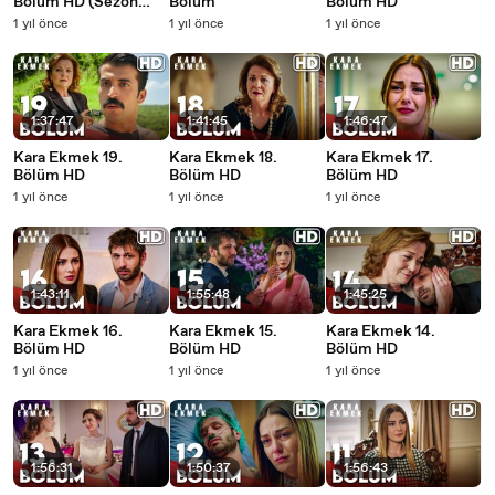
Bölüm HD (Sezon
Bölüm
Bölüm HD
Finali)
1 yıl önce
1 yıl önce
1 yıl önce
1:37:47
1:41:45
1:46:47
Kara Ekmek 19.
Kara Ekmek 18.
Kara Ekmek 17.
Bölüm HD
Bölüm HD
Bölüm HD
1 yıl önce
1 yıl önce
1 yıl önce
1:43:11
1:55:48
1:45:25
Kara Ekmek 16.
Kara Ekmek 15.
Kara Ekmek 14.
Bölüm HD
Bölüm HD
Bölüm HD
1 yıl önce
1 yıl önce
1 yıl önce
1:56:31
1:50:37
1:56:43