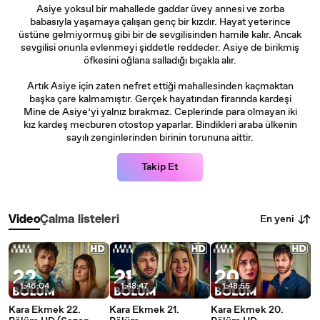
Asiye yoksul bir mahallede gaddar üvey annesi ve zorba
babasıyla yaşamaya çalışan genç bir kızdır. Hayat yeterince
üstüne gelmiyormuş gibi bir de sevgilisinden hamile kalır. Ancak
sevgilisi onunla evlenmeyi şiddetle reddeder. Asiye de birikmiş
öfkesini oğlana salladığı bıçakla alır.
Artık Asiye için zaten nefret ettiği mahallesinden kaçmaktan
başka çare kalmamıştır. Gerçek hayatından firarında kardeşi
Mine de Asiye’yi yalnız bırakmaz. Ceplerinde para olmayan iki
kız kardeş mecburen otostop yaparlar. Bindikleri araba ülkenin
sayılı zenginlerinden birinin torununa aittir.
Takip Et
En yeni
Video
Çalma listeleri
1:46:04
1:48:47
1:48:55
Kara Ekmek 22.
Kara Ekmek 21.
Kara Ekmek 20.