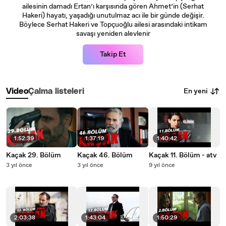
ailesinin damadı Ertan’ı karşısında gören Ahmet’in (Serhat
Hakeri) hayatı, yaşadığı unutulmaz acı ile bir günde değişir.
Böylece Serhat Hakeri ve Topçuoğlu ailesi arasındaki intikam
savaşı yeniden alevlenir
Takip Et
En yeni
Video
Çalma listeleri
1:52:39
1:37:19
1:40:42
Kaçak 29. Bölüm
Kaçak 46. Bölüm
Kaçak 11. Bölüm - atv
3 yıl önce
3 yıl önce
9 yıl önce
2:03:38
1:43:04
1:50:29