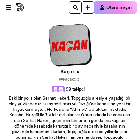
Ana içeriğe atla
Oturum açın
Kaçak
@kacakdizi
98
takipçi
Eski bir polis olan Serhat Hakeri, Topçuoğlu ailesiyle yaşadığı bir
olay yüzünden izini kaybettirmiş ve Divriği’de kendisine yeni bir
hayat kurmuştur. Herkes onu “Ahmet” olarak tanımaktadır.
Kasabalı Nurgül ile 7 yıldır evli olan ve Ömer adında bir çocukları
olan Serhat Hakeri, geçmişini tamamen geride bıraktığı bir
dönemde kasabada karıştığı bir olay nedeniyle kasabalının
gözünde kahraman olurken, Topçuoğlu ailesi de yıllardır izini
bulamadıkları Serhat Hakeri’nin peşine düşer. Topçuoğlu