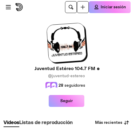
Saltar al contenido principal
Iniciar sesión
Juventud Estéreo 104.7 FM
@juventud-estereo
28
seguidores
Seguir
Más recientes
Vídeos
Listas de reproducción