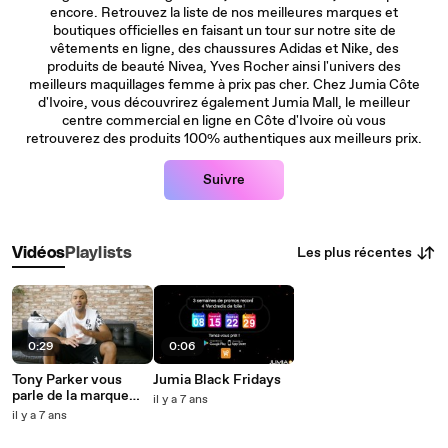
encore. Retrouvez la liste de nos meilleures marques et
boutiques officielles en faisant un tour sur notre site de
vêtements en ligne, des chaussures Adidas et Nike, des
produits de beauté Nivea, Yves Rocher ainsi l'univers des
meilleurs maquillages femme à prix pas cher. Chez Jumia Côte
d'Ivoire, vous découvrirez également Jumia Mall, le meilleur
centre commercial en ligne en Côte d'Ivoire où vous
retrouverez des produits 100% authentiques aux meilleurs prix.
Suivre
Les plus récentes
Vidéos
Playlists
0:29
0:06
Tony Parker vous
Jumia Black Fridays
parle de la marque
il y a 7 ans
PEAK
il y a 7 ans