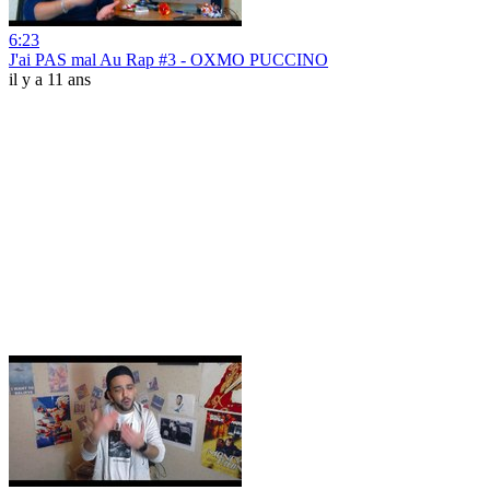
6:23
J'ai PAS mal Au Rap #3 - OXMO PUCCINO
il y a 11 ans