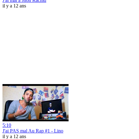
J'ai mal à Jhon Rachid
il y a 12 ans
5:10
J'ai PAS mal Au Rap #1 - Lino
il y a 12 ans