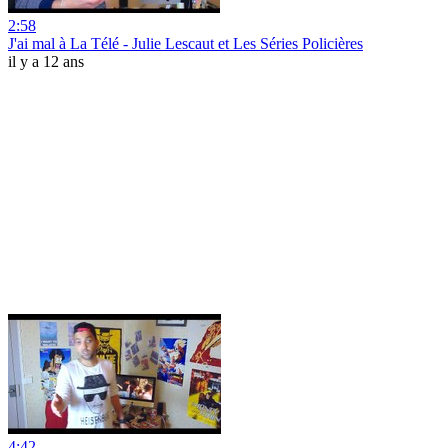
2:58
J'ai mal à La Télé - Julie Lescaut et Les Séries Policières
il y a 12 ans
4:42