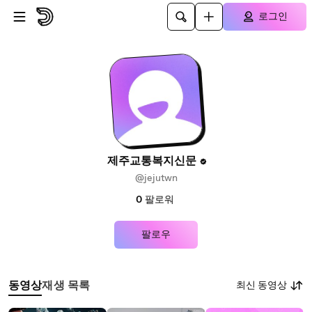
본문으로 건너뛰기
로그인
제주교통복지신문
@jejutwn
0
팔로워
팔로우
최신 동영상
동영상
재생 목록