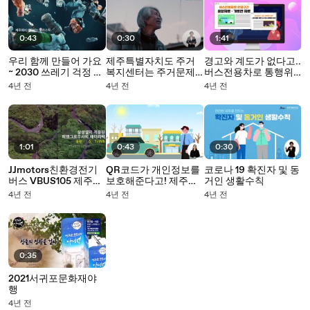
0:43
0:30
1:41
우리 함께 만들어 가요
제주특별자치도 주거
경고와 계도가 없다고..
~ 2030 쓰레기 걱정 없
복지센터는 주거문제
버스전용차로 통행위
는 제주!
로 어려움을 겪고 있는
반하면 과태료 즉시 부
4년 전
4년 전
4년 전
모든 도민을 위한 복지
과!!
기관입니다.
1:01
0:43
0:30
JJmotors친환경전기
QR코드가 개인정보를
코로나 19 확진자 및 동
버스 VBUS105 제주성
보호해준다고! 제주주
거인 생활수칙
판악 등정
차안심번호를 통해서
4년 전
4년 전
4년 전
라면 가능하지~
0:35
2021서귀포문화재야
행
4년 전