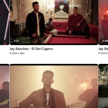
3:07
2:4
Jay Sánchez - El Del Cigarro
Jay S
6 years ago
6 years