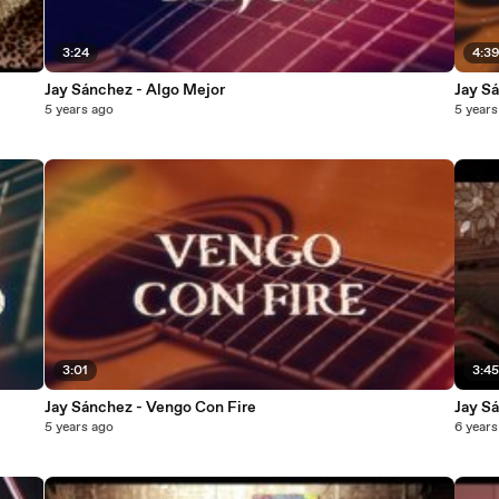
3:24
4:3
Jay Sánchez - Algo Mejor
Jay S
5 years ago
5 years
3:01
3:4
Jay Sánchez - Vengo Con Fire
Jay S
5 years ago
6 years