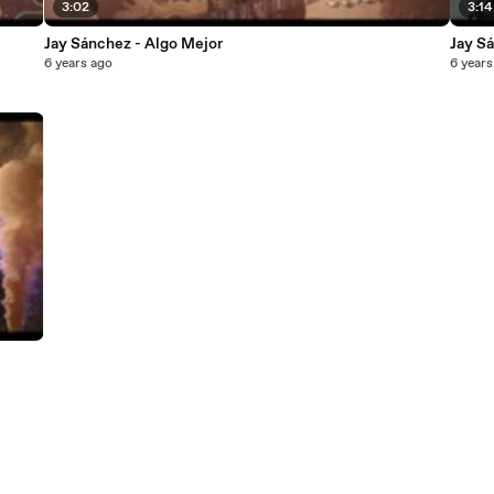
3:02
3:14
Jay Sánchez - Algo Mejor
Jay S
6 years ago
6 years