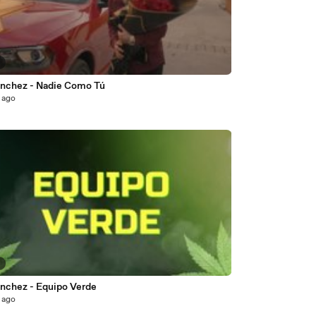
8
ánchez - Nadie Como Tú
 ago
8
ánchez - Equipo Verde
 ago