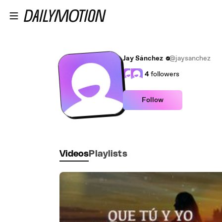
Skip to main content
Jay Sánchez
@jaysanchez
4
followers
Follow
Videos
Playlists