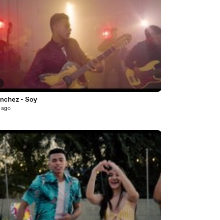
8
ánchez - Soy
 ago