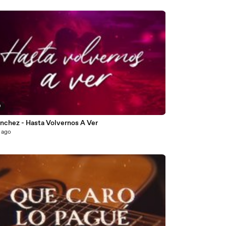
9
ánchez - Hasta Volvernos A Ver
 ago