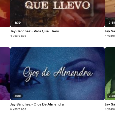
3:39
3:5
Jay Sánchez - Vida Que Llevo
Jay S
4 years ago
4 years
4:08
3:5
Jay Sánchez - Ojos De Almendra
Jay S
5 years ago
5 years