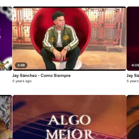
3:48
4:0
Jay Sánchez - Como Siempre
Jay S
5 years ago
5 years