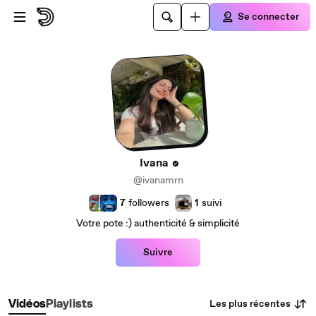
Passer au contenu principal
Se connecter
Ivana
@ivanamrn
7
followers
1
suivi
Votre pote :) authenticité & simplicité
Suivre
Les plus récentes
Vidéos
Playlists