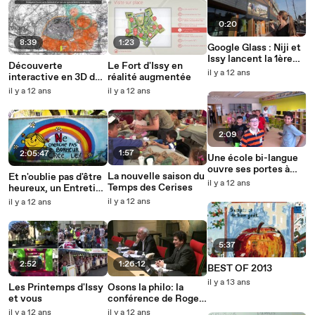
0:20
8:39
1:23
Google Glass : Niji et
Issy lancent la 1ère
Découverte
Le Fort d'Issy en
application de «
il y a 12 ans
interactive en 3D du
réalité augmentée
balade numérique »
Fort d'Issy
il y a 12 ans
il y a 12 ans
2:09
1:57
2:05:47
Une école bi-langue
ouvre ses portes à
La nouvelle saison du
Et n'oublie pas d'être
Issy !
il y a 12 ans
Temps des Cerises
heureux, un Entretien
d'Issy avec
il y a 12 ans
il y a 12 ans
Christophe André à
revoir
5:37
2:52
1:26:12
BEST OF 2013
il y a 13 ans
Les Printemps d'Issy
Osons la philo: la
et vous
conférence de Roger-
Pol Droit à revoir en
il y a 12 ans
il y a 12 ans