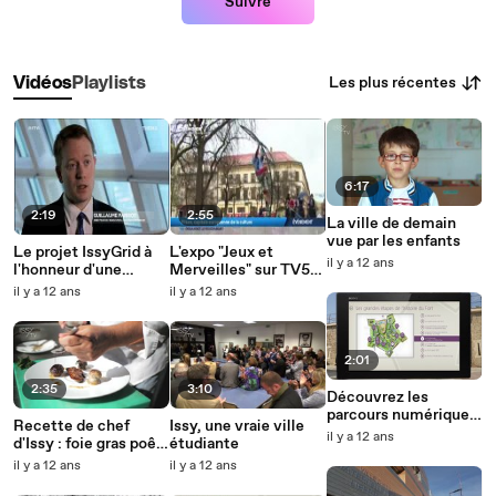
Suivre
Les plus récentes
Vidéos
Playlists
6:17
2:19
2:55
La ville de demain
vue par les enfants
Le projet IssyGrid à
L'expo "Jeux et
il y a 12 ans
l'honneur d'une
Merveilles" sur TV5
Théma sur Arte!
Monde
il y a 12 ans
il y a 12 ans
2:01
2:35
3:10
Découvrez les
parcours numériques
Recette de chef
Issy, une vraie ville
du Fort d'Issy
il y a 12 ans
d'Issy : foie gras poêlé
étudiante
aux cèpes et persil
il y a 12 ans
il y a 12 ans
plat