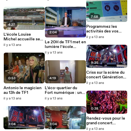
intégralité
7:58
4:27
Programmez les
activités des vos
2:04
L’école Louise
enfants avec Téliss
il y a 13 ans
Michel accueille ses
Le 20H de TF1 met en
premiers élèves
il y a 13 ans
lumière l’école
Louise Michel
il y a 13 ans
9:35
Criss sur la scène du
concert Génération
0:53
4:19
M6 Live
il y a 13 ans
Antonio le magicien
L’éco-quartier du
au 13h de TF1
Fort numérique : une
référence !
il y a 13 ans
il y a 13 ans
0:38
Rendez-vous pour le
grand concert
3:04
3:04
Génération M6 Live !
il y a 13 ans