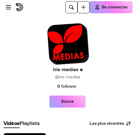
Passer au contenu principal
Se connecter
Iris-medias
@iris-medias
0
follower
Suivre
Les plus récentes
Vidéos
Playlists