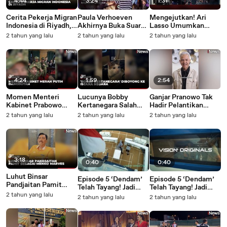
4:44
3:24
1:31
Cerita Pekerja Migran
Paula Verhoeven
Mengejutkan! Ari
Indonesia di Riyadh,
Akhirnya Buka Suara
Lasso Umumkan
Dongkrak Ekonomi
soal Tuduhan
Cerai dari Vita Dessy
2 tahun yang lalu
2 tahun yang lalu
2 tahun yang lalu
hingga Dapat Jodoh
Selingkuh dari Baim
Wong
4:24
1:59
2:54
Momen Menteri
Lucunya Bobby
Ganjar Pranowo Tak
Kabinet Prabowo
Kertanegara Salah
Hadir Pelantikan
Dangdutan Seusai
Satu Penghuni Istana
Prabowo, Ucapkan
2 tahun yang lalu
2 tahun yang lalu
2 tahun yang lalu
Makan Malam di
Negara Peliharaan
Selamat Lewat
Akmil
Presiden Prabowo
Instagram
3:18
0:40
0:40
Luhut Binsar
Episode 5 ‘Dendam’
Episode 5 ‘Dendam’
Pandjaitan Pamit
Telah Tayang! Jadi
Telah Tayang! Jadi
Sebagai Menko
2 tahun yang lalu
Favorit Cinta Laura
Favorit Cinta Laura
2 tahun yang lalu
2 tahun yang lalu
Marves dan Minta
Karena Adegan Ini…
Karena Adegan Ini…
Maaf ke Masyarakat