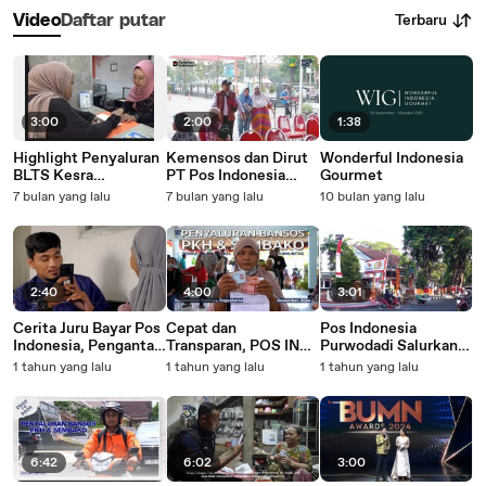
Terbaru
Video
Daftar putar
3:00
2:00
1:38
Highlight Penyaluran
Kemensos dan Dirut
Wonderful Indonesia
BLTS Kesra
PT Pos Indonesia
Gourmet
Kantorpos KCU
Pantau Langsung
7 bulan yang lalu
7 bulan yang lalu
10 bulan yang lalu
BALIKPAPAN
Penyaluran BLT Kesra
2025 di Surabaya
2:40
4:00
3:01
Cerita Juru Bayar Pos
Cepat dan
Pos Indonesia
Indonesia, Pengantar
Transparan, POS IND
Purwodadi Salurkan
Harapan dan
Salurkan Bansos PKH
Bansos Sembako dan
1 tahun yang lalu
1 tahun yang lalu
1 tahun yang lalu
Menyampaikan
dan Sembako lewat
PKH lewat Tiga
Kebaikan
Metode Komunitas
Metode
6:42
6:02
3:00