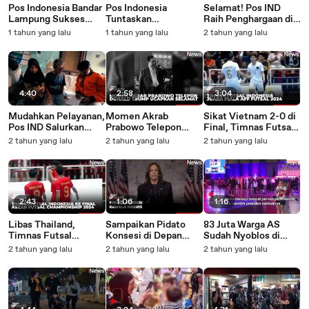
Pos Indonesia Bandar
Pos Indonesia
Selamat! Pos IND
Lampung Sukses
Tuntaskan
Raih Penghargaan di
Salurkan Bansos
Penyaluran Bansos
Ajang BUMN Awards
1 tahun yang lalu
1 tahun yang lalu
2 tahun yang lalu
Sembako dan PKH
PKH untuk 18.000
lewat Aplikasi Pospay
lewat Door to Door
Penerima di
Semarang dan Demak
4:40
2:58
3:04
Mudahkan Pelayanan,
Momen Akrab
Sikat Vietnam 2-0 di
Pos IND Salurkan
Prabowo Telepon
Final, Timnas Futsal
Bansos ATENSI YAPI
Langsung Donald
Indonesia Juara Piala
2 tahun yang lalu
2 tahun yang lalu
2 tahun yang lalu
Door to Door di
Trump Ucapkan
AFF Futsal 2024
Semarang
Selamat Usai Menang
Pilpres AS
2:43
1:06
1:16
Libas Thailand,
Sampaikan Pidato
83 Juta Warga AS
Timnas Futsal
Konsesi di Depan
Sudah Nyoblos di
Indonesia Tantang
Pendukungnya,
Pilpres Amerika 2024
2 tahun yang lalu
2 tahun yang lalu
2 tahun yang lalu
Vietnam di Final
Kamala Harris Akui
ASEAN Futsal
Kekalahan dari
Championship 2024
Donald Trump di
Pilpres AS