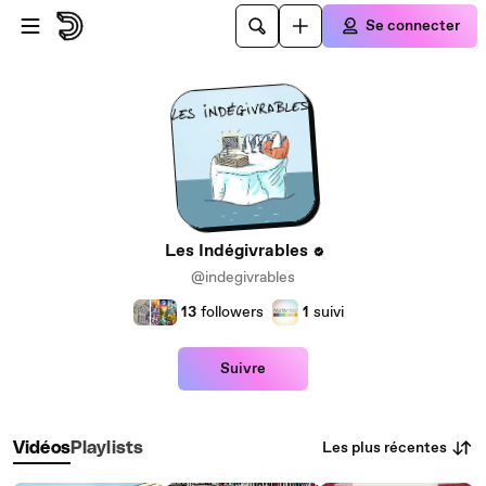
Passer au contenu principal
Se connecter
Les Indégivrables
@indegivrables
13
followers
1
suivi
Suivre
Les plus récentes
Vidéos
Playlists