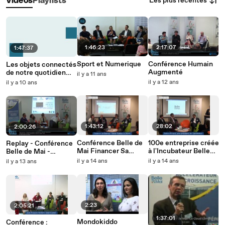
Les plus récentes
Vidéos
Playlists
1:46:23
2:17:07
1:47:37
Sport et Numerique
Conférence Humain
Les objets connectés
Augmenté
de notre quotidien
il y a 11 ans
aujourd’hui et demain
il y a 12 ans
il y a 10 ans
1:43:12
28:02
2:00:26
Conférence Belle de
100e entreprise créée
Replay - Conférence
Mai Financer Sa
à l'Incubateur Belle
Belle de Mai -
Startup
de Mai
L'économie de la
il y a 14 ans
il y a 14 ans
il y a 13 ans
culture numérique
2:23
2:05:21
1:37:01
Mondokiddo
Conférence :