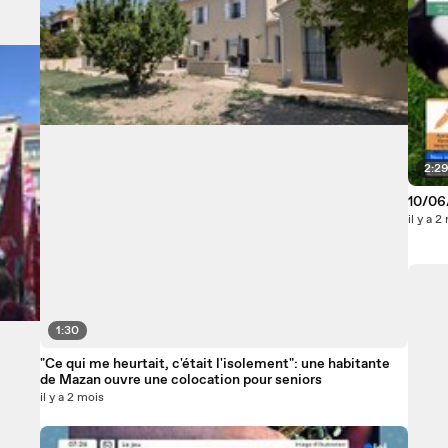
2:29
10/06/
il y a 2
1:30
"Ce qui me heurtait, c'était l'isolement": une habitante
de Mazan ouvre une colocation pour seniors
il y a 2 mois