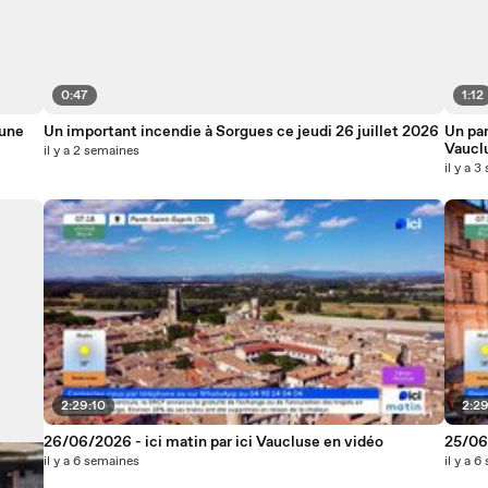
0:47
1:12
 une
Un important incendie à Sorgues ce jeudi 26 juillet 2026
Un par
Vaucl
il y a 2 semaines
il y a 
2:29:10
2:29
26/06/2026 - ici matin par ici Vaucluse en vidéo
25/06/
il y a 6 semaines
il y a 