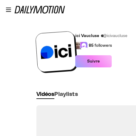
Passer au contenu principal
ici Vaucluse
@icivaucluse
85
followers
Suivre
Vidéos
Playlists