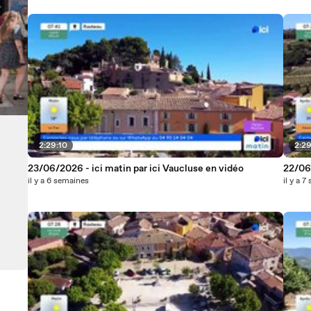
2:29:10
2:2
23/06/2026 - ici matin par ici Vaucluse en vidéo
22/06/
il y a 6 semaines
il y a 