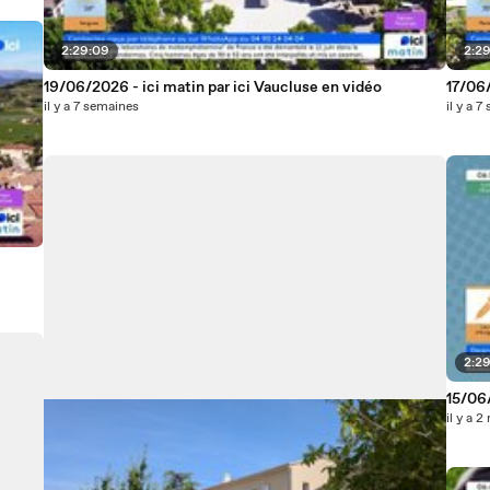
2:29:09
2:29
19/06/2026 - ici matin par ici Vaucluse en vidéo
17/06/
il y a 7 semaines
il y a 
2:29
15/06/
il y a 2