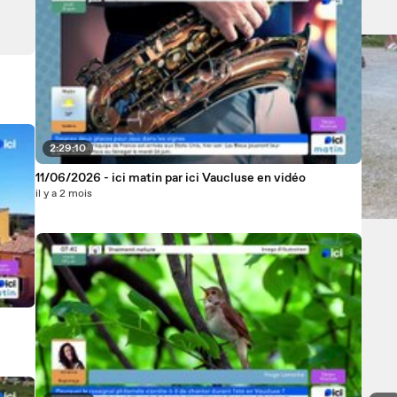
2:29:10
11/06/2026 - ici matin par ici Vaucluse en vidéo
il y a 2 mois