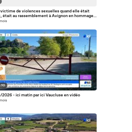
victime de violences sexuelles quand elle était
t, était au rassemblement à Avignon en hommage à
na
 mois
:10
2026 - ici matin par ici Vaucluse en vidéo
 mois