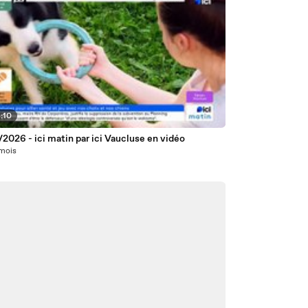
:10
2026 - ici matin par ici Vaucluse en vidéo
 mois