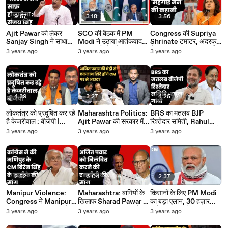
9:57
3:18
3:56
Ajit Pawar को लेकर
SCO की बैठक में PM
Congress की Supriya
Sanjay Singh ने साधा
Modi ने उठाया आतंकवाद
Shrinate टमाटर, अदरक
BJP पर निशाना, कहा-
का मुद्दा, मुँह देखते रह गया
लेकर पहुंचीं, सुना दी महंगाई
3 years ago
3 years ago
3 years ago
बीजेपी मैली होगई| Sharad
पाकिस्तान | Pakistan
मैन की कहानी | PM Modi |
Pawar| NCP| AAP
China
BJP
4:39
3:27
4:25
लोकतंत्र को प्रदूषित कर रहे
Maharashtra Politics:
BRS का मतलब BJP
है केजरीवाल : बीजेपी |
Ajit Pawar की सरकार में
रिश्तेदार समिती, Rahul
Manish Sisodia |
Entry के बाद Eknath
Gandhi का Telangana में
3 years ago
3 years ago
3 years ago
Arvind Kejriwal |
Shinde होंगे CM पोस्ट से
KCR पर हमला|
Gaurav Bhatia
आउट?| NCP
Congress | Election
2023
2:52
6:04
2:37
Manipur Violence:
Maharashtra: बागियों के
किसानों के लिए PM Modi
Congress ने Manipur के
खिलाफ Sharad Pawar का
का बड़ा एलान, 30 हज़ार
CM N Biren Singh के
एक्शन, Ajit Pawar समेत
करोड़ का नया पैकेज |
3 years ago
3 years ago
3 years ago
इस्तीफे की मांग की| Kuki |
9 लोगों के खिलाफ अयोग्यता
Farmers Kisan Yojana
Meitei | BJP
याचिका
| BJP | MSP