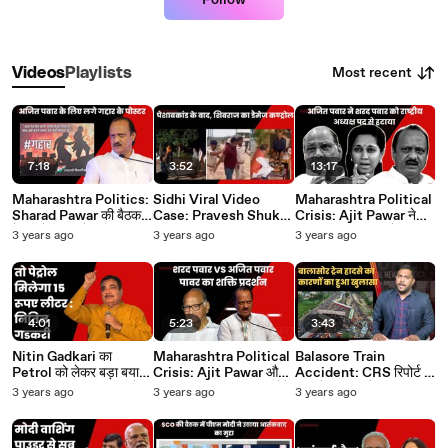
Follow
Most recent
Videos
Playlists
7:18
3:52
13:17
Maharashtra Politics:
Sidhi Viral Video
Maharashtra Political
Sharad Pawar की बैठक
Case: Pravesh Shukla
Crisis: Ajit Pawar ने
के पहले दिल्ली में अजित पवार
की हरकत पर MP सरकार
Sharad Pawar को
3 years ago
3 years ago
3 years ago
के लिए लगे गद्दार के पोस्टर
और पुलिस का Damage
National President के
Control | BJP | Dalit
पोस्ट से हटाया
4:01
5:23
3:43
Nitin Gadkari का
Maharashtra Political
Balasore Train
Petrol को लेकर बड़ा बयान,
Crisis: Ajit Pawar और
Accident: CRS रिपोर्ट से
कहा- 15 रूपए लीटर मिलने
Sharad Pawar आज करेंगे
भ्रम के बादल हटे, सिग्नल की
3 years ago
3 years ago
3 years ago
लगेगा I Petrol Price
शक्ति प्रदर्शन | NCP |
कई खामियों को बताया
Hike | BJP
Politics
जिम्मेदार