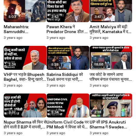
5:03
3:43
3:47
Maharashtra:
Pawan Khera ने
Amit Malviya की बढ़ी
Samruddhi
Predator Drone डील को
मुश्किलें, Karnataka में दर्ज
Expressway पर बड़ा
लेकर मोदी पर साधा निशाना |
हुई FIR | BJP IT Cell |
3 years ago
3 years ago
3 years ago
एक्सीडेंट, 25 लोगो की मौत |
PM Modi US Visit |
America | Rahul
Buldhana| Private Bus
BJP Congress
Gandhi
| Nagpur
2:34
5:25
18:56
VHP पर भड़के Bhupesh
Sabrina Siddiqui को
जब कोर्ट के सामने आया
Baghel, कहा- हिन्दू खतरे में
Troll करना पड़ा भारी,
पश्चिम बंगाल पंचायत चुनाव
नहीं है बल्कि इन पद खतरे में
White House ने बयान
का मामला| West Bengal
3 years ago
3 years ago
3 years ago
है. | Hindu | Congress
जारी करके जताई नाराजगी |
Panchayat Elections|
PM Modi | USA
Courtroom
3:37
5:34
2:19
Nupur Sharma की फिर से
Uniform Civil Code पर
UP की IPS Anukruti
होने वाली है BJP में वापसी,
PM Modi ने विपक्ष को घेरा,
Sharma ने Swades
Asaduddin Owaisi का
कहा - मुसलमानों को गुमराह
फिल्म की तरह बुज़ुर्ग महिला के
3 years ago
3 years ago
3 years ago