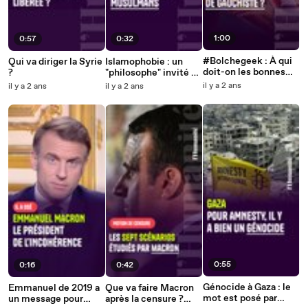
1:00
0:57
0:32
#Bolchegeek : À qui
Qui va diriger la Syrie
Islamophobie : un
doit-on les bonnes
?
"philosophe" invité du
grosses comédies
Figaro appelle à
il y a 2 ans
il y a 2 ans
il y a 2 ans
musicales en France
réguler le nombre de
?
musulmans
0:55
0:16
0:42
Génocide à Gaza : le
Emmanuel de 2019 a
Que va faire Macron
mot est posé par
un message pour
après la censure ?