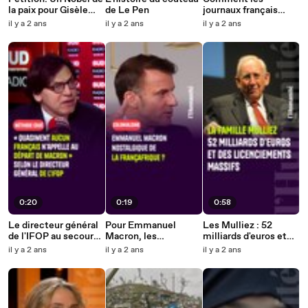
la paix pour Gisèle
de Le Pen
journaux français
Pelicot ?
couvrent la guerre à
il y a 2 ans
il y a 2 ans
il y a 2 ans
Gaza
0:20
0:19
0:58
Le directeur général
Pour Emmanuel
Les Mulliez : 52
de l'IFOP au secours
Macron, les
milliards d'euros et
de Macron
gouvernements
des licenciements
il y a 2 ans
il y a 2 ans
il y a 2 ans
africains ont "oublié
massifs
de nous dire merci"