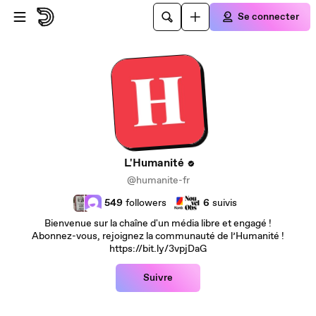
Passer au contenu principal
Se connecter
L'Humanité
@humanite-fr
549
followers
6
suivis
Bienvenue sur la chaîne d'un média libre et engagé !
Abonnez-vous, rejoignez la communauté de l’Humanité !
https://bit.ly/3vpjDaG
Suivre