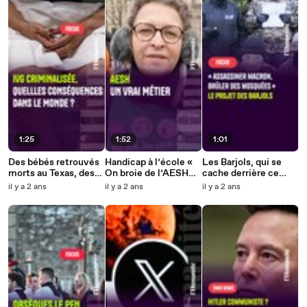
l'Égalité
1:25
1:52
1:01
Des bébés retrouvés
Handicap à l’école «
Les Barjols, qui se
morts au Texas, des
On broie de l’AESH
cache derrière ce
femmes mortes dans
par manque de
groupuscule
il y a 2 ans
il y a 2 ans
il y a 2 ans
des hôpitaux en
reconnaissance
d'extrême droite qui
Pologne, les dangers
salariale »
voulait "assassiner
de la criminalisation
Macron" et "brûler
de l’IVG dans le
des mosquées" ?
monde.