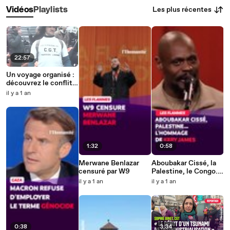
Les plus récentes
Vidéos
Playlists
22:57
Un voyage organisé :
découvrez le conflit
du « Parisien Libéré »
il y a 1 an
1:32
0:58
Merwane Benlazar
Aboubakar Cissé, la
censuré par W9
Palestine, le Congo...
l'hommage de Kery
il y a 1 an
il y a 1 an
James à la cérémonie
des Flammes
0:38
3:34