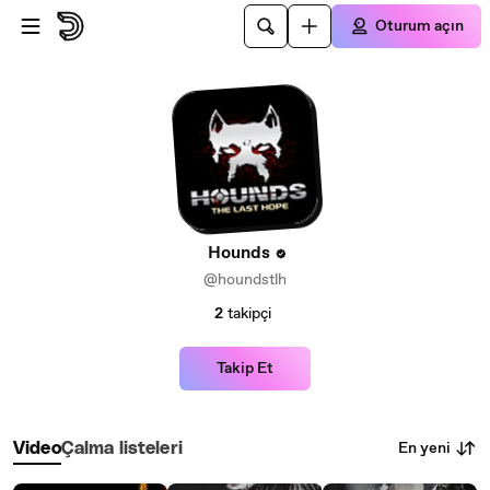
Ana içeriğe atla
Oturum açın
Hounds
@houndstlh
2
takipçi
Takip Et
En yeni
Video
Çalma listeleri