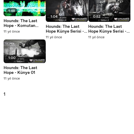
1:48
1:04
0:52
Hounds: The Last
Hope - Komutan
Hounds: The Last
Hounds: The Last
Radyo Konuşması
Hope Künye Serisi -
Hope Künye Serisi -
11 yıl önce
Bölüm 4
Bölüm 2
11 yıl önce
11 yıl önce
1:00
Hounds: The Last
Hope - Künye 01
11 yıl önce
1