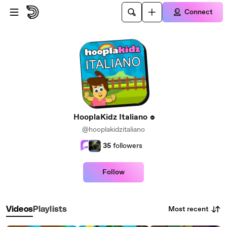
Skip to main content
Connect
HooplaKidz Italiano
@hooplakidzitaliano
35
followers
Follow
Most recent
Videos
Playlists