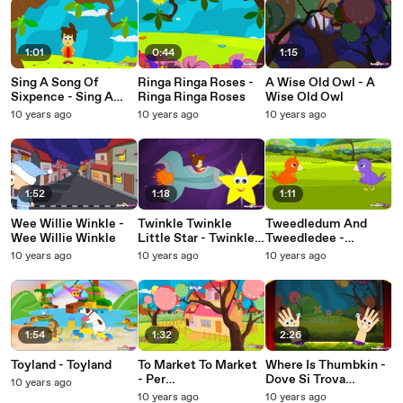
1:01
0:44
1:15
Sing A Song Of
Ringa Ringa Roses -
A Wise Old Owl - A
Sixpence - Sing A
Ringa Ringa Roses
Wise Old Owl
Song Of Sixpence
10 years ago
10 years ago
10 years ago
1:52
1:18
1:11
Wee Willie Winkle -
Twinkle Twinkle
Tweedledum And
Wee Willie Winkle
Little Star - Twinkle
Tweedledee -
Twinkle Piccola
Tweedledum E
10 years ago
10 years ago
10 years ago
Stella
Tweedledee
1:54
1:32
2:26
Toyland - Toyland
To Market To Market
Where Is Thumbkin -
- Per
Dove Si Trova
10 years ago
Commercializzare
Thumbkin
10 years ago
10 years ago