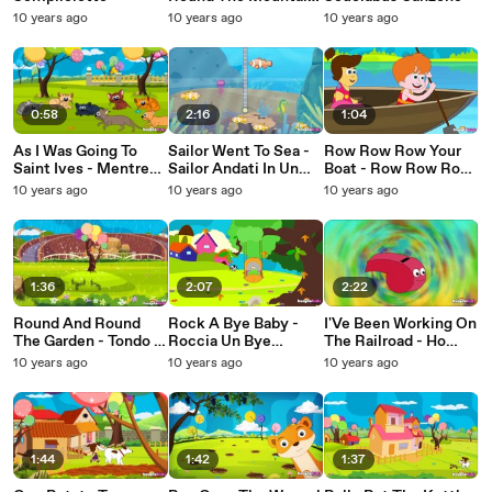
- Si Farà Venire
10 years ago
10 years ago
10 years ago
Round The Mountain
0:58
2:16
1:04
As I Was Going To
Sailor Went To Sea -
Row Row Row Your
Saint Ives - Mentre
Sailor Andati In Un
Boat - Row Row Row
Stavo Andando A San
Mare
È La Tua Barca
10 years ago
10 years ago
10 years ago
Ives
1:36
2:07
2:22
Round And Round
Rock A Bye Baby -
I'Ve Been Working On
The Garden - Tondo E
Roccia Un Bye
The Railroad - Ho
Tondo Il Giardino
Bambino
Lavorato Sulla
10 years ago
10 years ago
10 years ago
Ferrovia
1:44
1:42
1:37