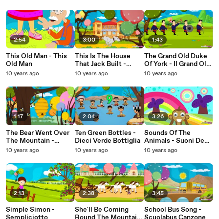
Sul Mercato
2:54
3:00
1:43
This Old Man - This
This Is The House
The Grand Old Duke
Old Man
That Jack Built -
Of York - Il Grand Old
Questa È La Casa Che
Duke Of York
10 years ago
10 years ago
10 years ago
Jack Costruire
1:17
2:04
3:26
The Bear Went Over
Ten Green Bottles -
Sounds Of The
The Mountain -
Dieci Verde Bottiglia
Animals - Suoni Degli
L'Orso È Andato Oltre
Animali
10 years ago
10 years ago
10 years ago
Il Mountain
2:13
2:38
3:45
Simple Simon -
She'll Be Coming
School Bus Song -
Sempliciotto
Round The Mountain
Scuolabus Canzone