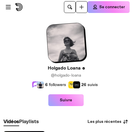
Passer au contenu principal
Se connecter
Holgado Loana
@holgado-loana
6
followers
26
suivis
Suivre
Les plus récentes
Vidéos
Playlists