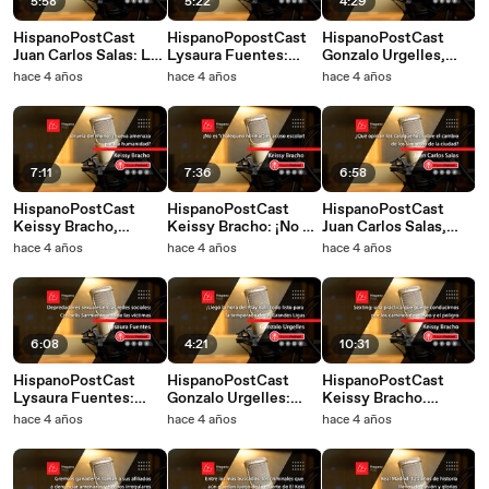
5:58
5:22
4:29
HispanoPostCast
HispanoPopostCast
HispanoPostCast
Juan Carlos Salas: La
Lysaura Fuentes:
Gonzalo Urgelles,
inflación mundial, el
Jóvenes, víctimas
¡Llegó la
hace 4 años
hace 4 años
hace 4 años
primer detonante
fatales de sus parejas
decimocuarta! El
para la caída del
mayores
Real Madrid
Bitcoin
conquista el mundo
con su 14º champions
7:11
7:36
6:58
HispanoPostCast
HispanoPostCast
HispanoPostCast
Keissy Bracho,
Keissy Bracho: ¡No es
Juan Carlos Salas,
Viruela del mono:
“chalequeo normal”,
¿Qué opinan los
hace 4 años
hace 4 años
hace 4 años
¿nueva amenaza para
es acoso escolar!
caraqueños sobre el
la humanidad?
cambio de los
símbolos de la
ciudad?
6:08
4:21
10:31
HispanoPostCast
HispanoPostCast
HispanoPostCast
Lysaura Fuentes:
Gonzalo Urgelles:
Keissy Bracho.
Depredadores
¡Llegó la hora del Play
Sexting: Una práctica
hace 4 años
hace 4 años
hace 4 años
sexuales en las redes
Ball! Todo listo para la
que puede
sociales: Crisbelis
temporada de las
conducirnos por los
Sarmiento una de las
Grandes Ligas
caminos del deseo y
víctimas
el peligro