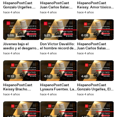
HispanoPostCast
HispanoPostCast
HispanoPostCast
Gonzalo Urgelles.
Juan Carlos Salas:
Keissy. Amor tóxico:
Aaron Judge, un
Precandidatos y
si este podcast
hace 4 años
hace 4 años
hace 4 años
Yankee con madera
partidos presionan al
mueve las banderas
para ser MVP
G4 para que informe
rojas de tu relación...
la fecha de las
HUYE
primarias
5:05
5:21
6:08
Jóvenes bajo el
Don Víctor Davalillo:
HispanoPostCast
asedio y el desgarro
el hombre récord de
Juan Carlos Salas.
de las redes de trata
las 30 temporadas y
Empresarios insisten
hace 4 años
hace 4 años
hace 4 años
de personas en
los 1505 hits
que toda Venezuela
Venezuela
debe ser declarada
Zona Económica
Especial
11:13
4:02
4:49
HispanoPostCast
HispanoPostCast
HispanoPostCast
Keissy Bracho.
Lysaura Fuentes. La
Gonzalo Urgelles, El
Burundanga en
llamada del supuesto
Día de Lou Gehrig: un
hace 4 años
hace 4 años
hace 4 años
Venezuela: cuidado
comisario: perniciosa
homenaje al
con los vasos y
modalidad de estafa
verdadero 'Caballo de
bebidas el locales
por WhatsApp
Hierro'
públicos