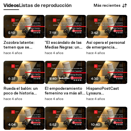
Más recientes
Vídeos
Listas de reproducción
5:10
7:19
3:42
Zozobra latente:
"El escándalo de las
Así opera el personal
temen que se
Medias Negras: un
de emergencia
incrementen los
acontecimiento que
durante el hallazgo de
hace 4 años
hace 4 años
hace 4 años
robos en el transporte
casi acaba con el
cadáveres en el río
público en Caracas
beisbol"
Guaire
6:37
8:40
4:30
Rueda el balón: un
El empoderamiento
HispanoPostCast
poco de historia
femenino va más allá
Lysaura
antes de Qatar 2022
de cuál es el sexo
Fuentes."Carlos
hace 4 años
hace 4 años
hace 4 años
"superior"
Capa": Un yugo
criminal de al menos
13 años en Miranda
4:04
5:52
10:40