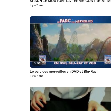
SHAUN LE MOUTON : LA FERME-CONTRE-ATT
il y a 7 ans
0:20
Le parc des merveilles en DVD et Blu-Ray !
il y a 7 ans