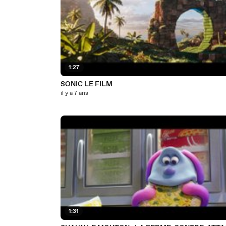
1:27
SONIC LE FILM
il y a 7 ans
1:31