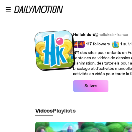
Passer au contenu principal
Hellokids
@hellokids-france
117
followers
1
suivi
N°1 des sites pour enfants en F
centaines de vidéos de dessins 
d'animation, des tutoriels pour 
bricolage et d'activités manuelle
activités en vidéo pour toute la f
Suivre
Vidéos
Playlists