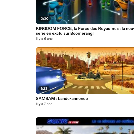
0:30
KINGDOM FORCE, la Force des Royaumes : la nouv
série en exclu sur Boomerang !
il y a 6 ans
1:23
SAMSAM : bande-annonce
il y a 7 ans