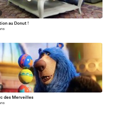
ion au Donut !
 ans
0
rc des Merveilles
 ans