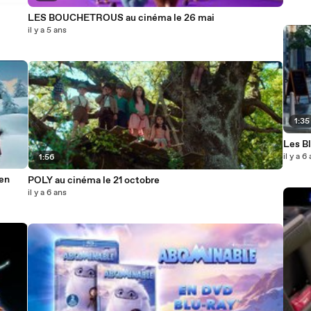
LES BOUCHETROUS au cinéma le 26 mai
il y a 5 ans
1:35
Les Bl
il y a 6
1:56
 en
POLY au cinéma le 21 octobre
il y a 6 ans