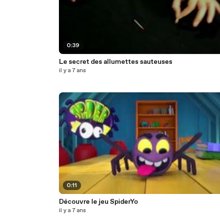
0:39
Le secret des allumettes sauteuses
il y a 7 ans
0:11
Découvre le jeu SpiderYo
il y a 7 ans