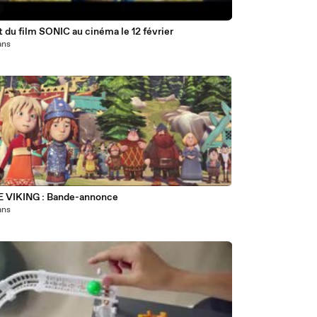
t du film SONIC au cinéma le 12 février
 ans
E VIKING : Bande-annonce
 ans