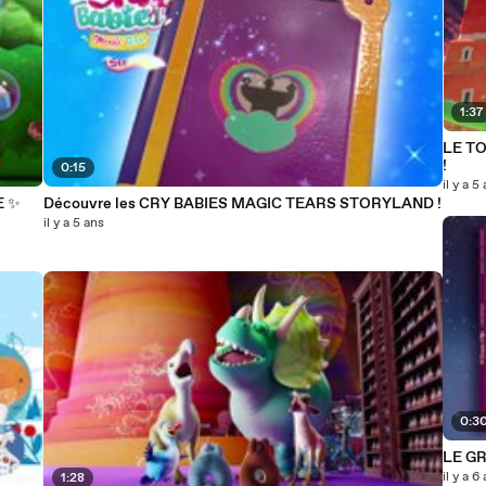
1:37
LE TO
!
0:15
il y a 5
Découvre les CRY BABIES MAGIC TEARS STORYLAND !
il y a 5 ans
0:3
LE GR
il y a 6
1:28