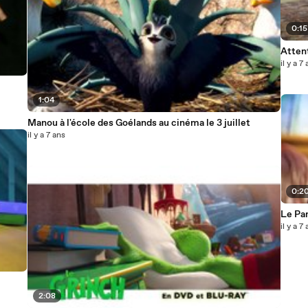
0:15
Attent
il y a 7
1:04
Manou à l'école des Goélands au cinéma le 3 juillet
il y a 7 ans
0:2
Le Pa
il y a 7
2:08