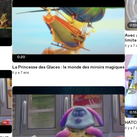
0:13
Avec A
limite
il y a 7
0:20
La Princesse des Glaces : le monde des miroirs magiques
il y a 7 ans
0:15
HATC
il y a 7