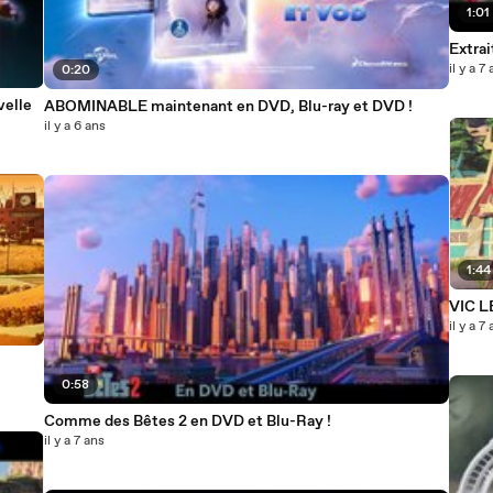
1:01
Extrai
il y a 7
0:20
elle
ABOMINABLE maintenant en DVD, Blu-ray et DVD !
il y a 6 ans
1:44
VIC L
il y a 7
0:58
Comme des Bêtes 2 en DVD et Blu-Ray !
il y a 7 ans