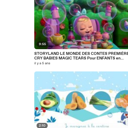
9:55
STORYLAND LE MONDE DES CONTES PREMIÈRE ✨
CRY BABIES MAGIC TEARS Pour ENFANTS en
FRANÇAIS
il y a 5 ans
2:10