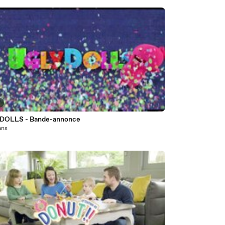
6
DOLLS - Bande-annonce
 ans