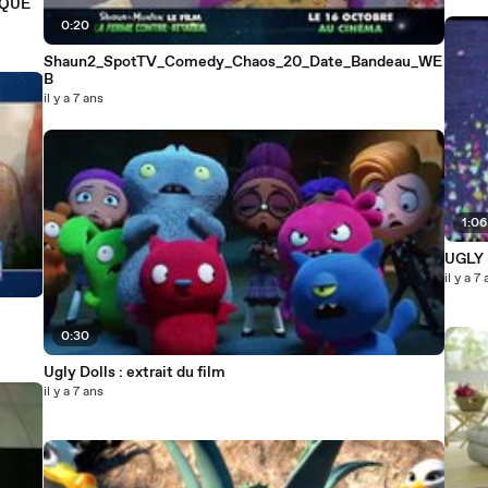
AQUE
0:20
Shaun2_SpotTV_Comedy_Chaos_20_Date_Bandeau_WE
B
il y a 7 ans
1:0
UGLY 
il y a 7
0:30
Ugly Dolls : extrait du film
il y a 7 ans