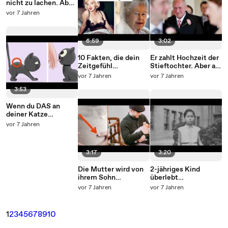
nicht zu lachen. Aber
Witz Nr. 4 l...
vor 7 Jahren
6:59
3:02
10 Fakten, die dein
Er zahlt Hochzeit der
Zeitgefühl
Stieftochter. Aber als
durcheinanderbringe
er Täuschung
vor 7 Jahren
vor 7 Jahren
n.
entdeckt, ist nichts
3:53
mehr wie zuvor.
Wenn du DAS an
deiner Katze
bemerkst, musst du
vor 7 Jahren
sie sof...
3:17
3:20
Die Mutter wird von
2-jähriges Kind
ihrem Sohn
überlebt
schwanger. Doch
Atombomben-
vor 7 Jahren
vor 7 Jahren
nach 9 Monaten freut
Explosion.
sich noch ein Dritter.
1
2
3
4
5
6
7
8
9
10