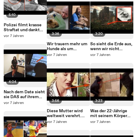
5:10
Polizei filmt krasse
Straftat und dankt
3:36
3:20
dann auch noch den
vor 7 Jahren
Tätern!
Wir trauern mehr um
So sieht die Erde aus,
Hunde als um
wenn wir nicht
Menschen.
überleben! Was ü...
vor 7 Jahren
vor 7 Jahren
4:04
Nach dem Date sieht
sie DAS auf ihrem
3:56
3:23
Handy. Dann
vor 7 Jahren
explodiert sie.
Diese Mutter wird
Was der 22-Jährige
weltweit verehrt.
mit seinem Körper
Doch ihre harte Ve...
macht, treibt
vor 7 Jahren
vor 7 Jahren
Millionen Menschen
den Schweiß auf die
Stirn.