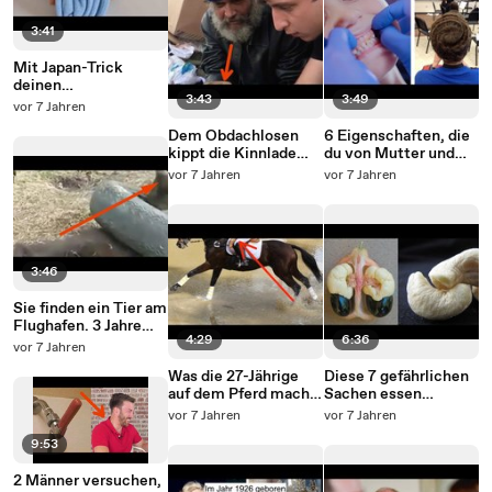
3:41
Mit Japan-Trick
deinen
3:43
3:49
Kleiderschrank
vor 7 Jahren
ausmisten.
Dem Obdachlosen
6 Eigenschaften, die
kippt die Kinnlade
du von Mutter und
runter, als er sieht,
Vater erbst.
vor 7 Jahren
vor 7 Jahren
was der Magier in den
Händen hält.
3:46
Sie finden ein Tier am
Flughafen. 3 Jahre
4:29
6:36
später müssen sie
vor 7 Jahren
eine schwere
Was die 27-Jährige
Diese 7 gefährlichen
Entscheidung
auf dem Pferd macht,
Sachen essen
treffen.
ist nicht zu fassen!
Menschen
vor 7 Jahren
vor 7 Jahren
bedenkenlos, obwohl
9:53
das wirklich böse
enden könnte.
2 Männer versuchen,