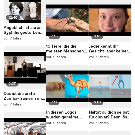
12:40
Angeblich ist sie an
Syphilis gestorben.
7:15
3:16
Aber als sie ihren
vor 7 Jahren
Sarg öffnen…
10 Tiere, die die
Jeder kennt ihr
meisten Menschen
Gesicht, aber keiner
töten.
kennt ihre wahre
vor 7 Jahren
vor 7 Jahren
Geschichte.
6:37
Das ist die erste
Zumba-Trainerin mit
7:11
6:01
Down-Syndrom!
vor 7 Jahren
In diesen Logos
Hältst du dich selbst
wurden geheime
für clever? Dann löse
Botschaften
die 5 Rätsel.
vor 7 Jahren
vor 7 Jahren
versteckt.