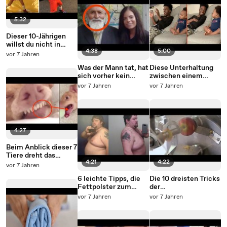
5:32
Dieser 10-Jährigen
willst du nicht in
4:38
5:00
einer dunklen Gasse
vor 7 Jahren
begegnen
Was der Mann tat, hat
Diese Unterhaltung
sich vorher kein
zwischen einem
Deutscher getra...
Vater und seinem
vor 7 Jahren
vor 7 Jahren
Baby ist einfach nur
bezaubernd!
4:27
Beim Anblick dieser 7
Tiere dreht das
4:21
4:22
Internet durch.
vor 7 Jahren
6 leichte Tipps, die
Die 10 dreisten Tricks
Fettpolster zum
der
schmelzen bringen.
Lebensmittelindustri
vor 7 Jahren
vor 7 Jahren
e.