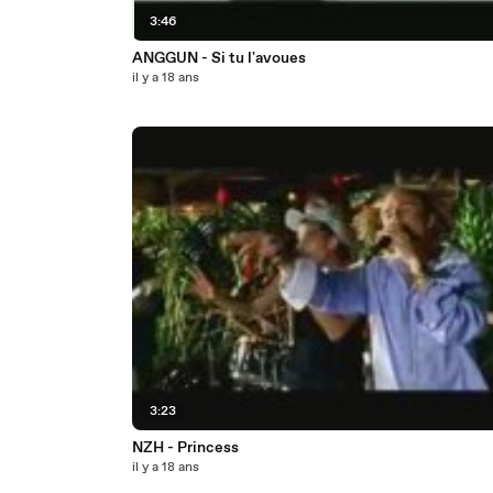
3:46
ANGGUN - Si tu l'avoues
il y a 18 ans
3:23
NZH - Princess
il y a 18 ans