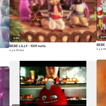
3:0
2:55
BEBE 
BEBE LILLY - 1001 nuits
il y a 1
il y a 18 ans