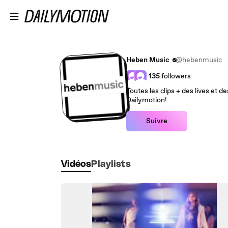
Passer au contenu principal
Heben Music
@hebenmusic
135
followers
Toutes les clips + des lives et de
Dailymotion!
Suivre
Vidéos
Playlists