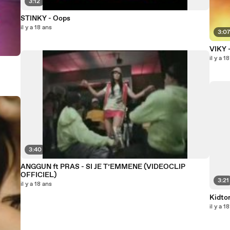
3:12
STINKY - Oops
il y a 18 ans
3:0
VIKY -
il y a 1
3:40
ANGGUN ft PRAS - SI JE T’EMMENE (VIDEOCLIP
OFFICIEL)
3:21
il y a 18 ans
Kidto
il y a 1