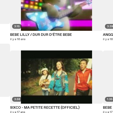
3:15
3:3
BEBE LILLY / DUR DUR D’ÊTRE BEBE
ANGG
il y a 16 ans
il y a 1
3:58
1:35
SIXCO - MA PETITE RECETTE (OFFICIEL)
BEBE 
il y a 17 ans
il y a 1