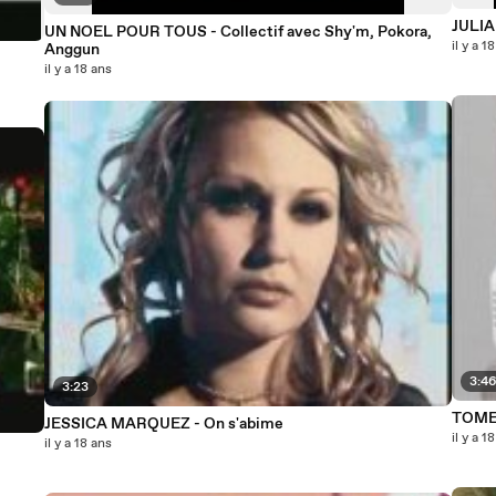
JULIA
UN NOEL POUR TOUS - Collectif avec Shy'm, Pokora,
il y a 1
Anggun
il y a 18 ans
3:4
3:23
TOMERG
JESSICA MARQUEZ - On s'abime
il y a 1
il y a 18 ans