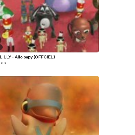
7
LILLY - Allo papy (OFFCIEL)
8 ans