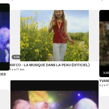
3:35
SIX'CO - LA MUSIQUE DANS LA PEAU (OFFICIEL)
il y a 17 ans
3:2
DES
YVANE
il y a 1