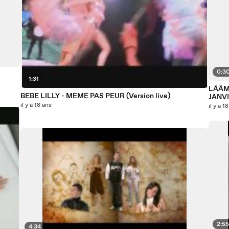
0:3
1:31
LÂÂM 
BEBE LILLY - MEME PAS PEUR (Version live)
JANVI
il y a 18 ans
il y a 1
2:5
4:34