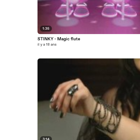
1:35
STINKY - Magic flute
il y a 18 ans
3:14