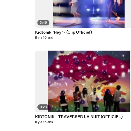
3:46
Kidtonik "Hey" - (Clip Officiel)
il y a 16 ans
3:23
KIDTONIK - TRAVERSER LA NUIT (OFFICIEL)
il y a 16 ans