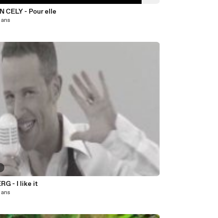
N CELY - Pour elle
8 ans
6
 - I like it
8 ans