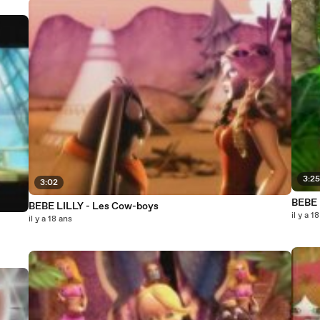
3:2
3:02
BEBE 
BEBE LILLY - Les Cow-boys
il y a 1
il y a 18 ans