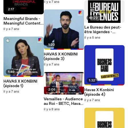
il y a 7 ans
2:17
48:20
Meaningful Brands -
Meaningful Contents
Le Bureau des peut-
- Havas x Brut.
il y a 7 ans
être légendes -
Vendredi 2 juillet à
il y a 5 ans
11h30
1:20
HAVAS X KONBINI
(épisode 3)
il y a 7 ans
1:49
1:32
HAVAS X KONBINI
(épisode 1)
2:05
Havas X Konbini
il y a 7 ans
(épisode 4)
Versailles - Audience
il y a 7 ans
au Roi - BETC, Havas
Media, Socialyse
il y a 8 ans