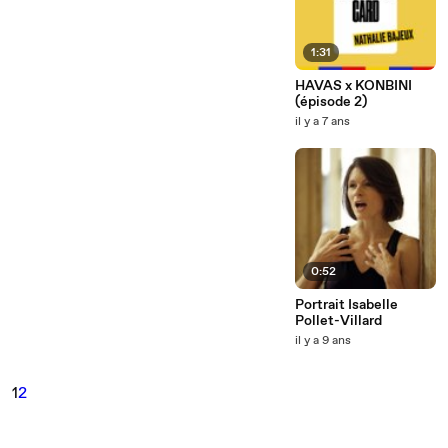
1:31
HAVAS x KONBINI
(épisode 2)
il y a 7 ans
0:52
Portrait Isabelle
Pollet-Villard
il y a 9 ans
1
2