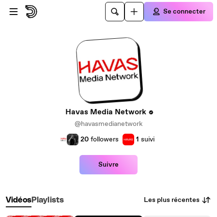
Passer au contenu principal
Se connecter
Havas Media Network
@havasmedianetwork
20
followers
1
suivi
Suivre
Les plus récentes
Vidéos
Playlists