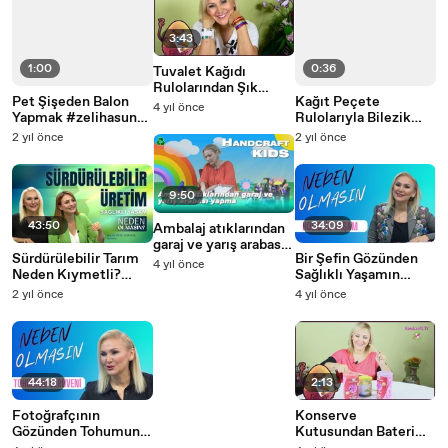
3:43
1:00
0:36
Tuvalet Kağıdı
Rulolarından Şık
Pet Şişeden Balon
Kağıt Peçete
Bileklik Yapımı
4 yıl önce
Yapmak #zelihasunal
Rulolarıyla Bilezik
#handcrafttv #shorts
Yapımı #zelihasunal
2 yıl önce
2 yıl önce
#handcraftv #shorts
9:50
43:50
34:09
Ambalaj atıklarından
garaj ve yarış arabası
Sürdürülebilir Tarım
Bir Şefin Gözünden
yapma - Handcraft TV
4 yıl önce
Neden Kıymetli?
Sağlıklı Yaşamın
Kids
Işılay Reis Yorgun
Sırları | Neden
2 yıl önce
4 yıl önce
Anlatıyor I Zeliha
Olmasın
Sunal ile Neden
Olmasın
44:18
2:13
Fotoğrafçının
Konserve
Gözünden Tohumun
Kutusundan Bateri