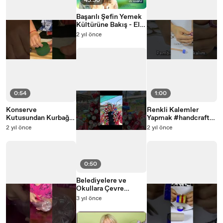
43:30
Başarılı Şefin Yemek
Kültürüne Bakış - Elif
Korkmazel I Zeliha
2 yıl önce
Sunal ile Neden
Olmasın
0:54
1:00
Konserve
Renkli Kalemler
Kutusundan Kurbağa
Yapmak #handcrafttv
Saat Yapımı
#zelihasunal #shorts
2 yıl önce
2 yıl önce
#handcrafttv
#zelihasunal #shorts
0:50
Belediyelere ve
Okullara Çevre
Projelerim #shorts
3 yıl önce