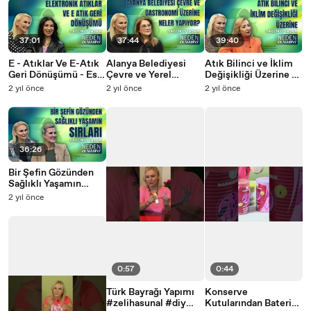
37:01
37:44
39:40
E - Atıklar Ve E-Atık
Alanya Belediyesi
Atık Bilinci ve İklim
Geri Dönüşümü - Esra
Çevre ve Yerel
Değişikliği Üzerine -
Eken Tosunoğlu I
Gastronomi Üzerine
Aynur Acar I Zeliha
2 yıl önce
2 yıl önce
2 yıl önce
Zeliha Sunal ile
Neler Yapıyor？I
Sunal ile Neden
Neden Olmasın
Zeliha Sunal ile
Olmasın
Neden Olmasın
36:26
Bir Şefin Gözünden
Sağlıklı Yaşamın
Sırları - Yeşim Kaya I
2 yıl önce
Zeliha Sunal ile
Neden Olmasın
0:57
0:44
Türk Bayrağı Yapımı
Konserve
#zelihasunal #diy
Kutularından Bateri