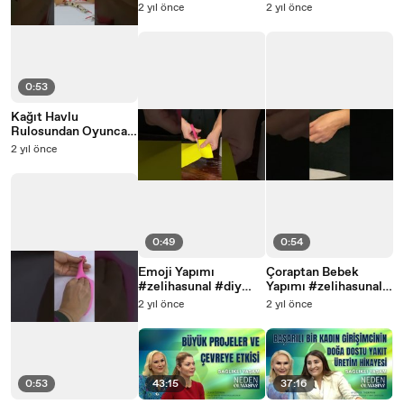
#shorts
Yapımı #zelihasunal
2 yıl önce
2 yıl önce
#diy #shorts
0:53
Kağıt Havlu
Rulosundan Oyuncak
Yapımı #zelihasunal
2 yıl önce
#diy #shorts
0:49
0:54
Emoji Yapımı
Çoraptan Bebek
#zelihasunal #diy
Yapımı #zelihasunal
#shorts
#diy #shorts
2 yıl önce
2 yıl önce
0:53
43:15
37:16