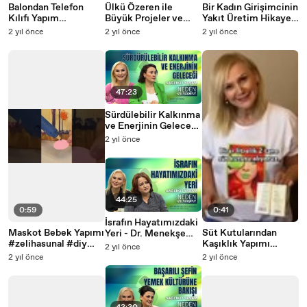
Balondan Telefon
Ülkü Özeren ile
Bir Kadın Girişimcinin
Kılıfı Yapım
Büyük Projeler ve
Yakıt Üretim Hikayesi
#zelihasunal
Çevreye Etkisi I
- Ayşegül Taşkıran I
2 yıl önce
2 yıl önce
2 yıl önce
#handcrafttv #shorts
Zeliha Sunal ile
Zeliha Sunal ile
Neden Olmasın
Neden Olmasın
47:23
Sürdülebilir Kalkınma
ve Enerjinin Geleceği
- Burcu Kösem I
2 yıl önce
Zeliha Sunal ile
Neden Olmasın
44:25
0:59
0:41
İsrafın Hayatımızdaki
Maskot Bebek Yapımı
Süt Kutularından
Yeri - Dr. Menekşe
#zelihasunal #diy
Kaşıklık Yapımı
Kılıçarslan I Zeliha
2 yıl önce
#shorts
#handcrafttv
Sunal ile Neden
2 yıl önce
2 yıl önce
#zelihasunal #shorts
Olmasın