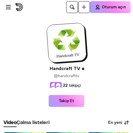
Ana içeriğe atla
Oturum açın
Handcraft TV
@handcrafttv
22
takipçi
Takip Et
En yeni
Video
Çalma listeleri