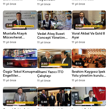
kuyumcular için çok
İhracatçılar Birliği
KomiteToplantı
11 yıl önce
11 yıl önce
11 yıl önce
faydalı olacak
Seminerisi
1:48
4:46
2:40
Mustafa Atayık
Vural Akbal Va Gold 8
Vedat Ateş Suset
Mücevherat
Ayar
Concept Yönetim
İhracatçılar Birliği
Kurulu Başkanı
11 yıl önce
11 yıl önce
11 yıl önce
Eğitmen Eğitimi
Değerlendirme
3:56
6:14
3:30
Özgür Tekol Konuşma
İbrahim Kaygısız İpek
İlhami Yazıcı İTO
Engelliler
Yolu yönetim kurulu
Çalıştayı
Federasyonu Başkanı
başkanı çalıştayda
11 yıl önce
11 yıl önce
11 yıl önce
6:40
8:38
5:46