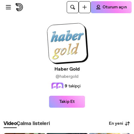
Ana içeriğe atla
Oturum açın
Haber Gold
@habergold
9
takipçi
Takip Et
En yeni
Video
Çalma listeleri