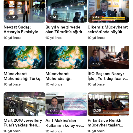
9:01
1:14
2:42
Nevzat Sudaş:
Bu yıl yine zirvede
Ülkemiz Mücevherat
Artısıyla Eksisiyle
olan Zümrüt'e ağırlık
sektöründe büyük
Kuyumcukente
verdik
gelişmeler
10 yıl önce
10 yıl önce
10 yıl önce
Yaptığımız Hizmetler
kaydetmiştir
2:40
2:41
6:55
Mücevherat
Mücevherat
İKO Başkanı Norayr
Mühendisliği Türkçe
Mühendisliği
İşler, Yurt dışı fuar ve
Tanıtım
İngilizce Tanıtım
pazarını yakında takip
10 yıl önce
10 yıl önce
10 yıl önce
ediyoruz
1:15
13:35
0:52
Mart 2016 Jewellery
Pırlanta ve Renkli
Asit Makina'dan
Fuar'ı yaklaşırken,
mücevher taşları
Kullanımı kolay ve
Geçen Yılda Kimler
temel eğitim
pratik döküm fırınına
10 yıl önce
10 yıl önce
10 yıl önce