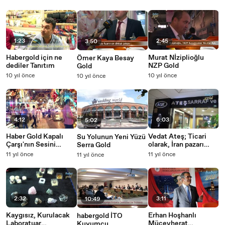
vardı
sertifikası verildi
rağbet
1:23
2:45
3:50
Habergold için ne
Murat Nİziplioğlu
Ömer Kaya Besay
dediler Tanıtım
NZP Gold
Gold
10 yıl önce
10 yıl önce
10 yıl önce
4:12
6:03
5:02
Haber Gold Kapalı
Vedat Ateş; Ticari
Su Yolunun Yeni Yüzü
Çarşı'nın Sesini
olarak, İran pazarı
Serra Gold
Dinledi
açıldı ama
11 yıl önce
11 yıl önce
11 yıl önce
bugünlerde, Avrupa
pazarını iyice unuttuk
2:32
3:11
10:49
Kaygısız, Kurulacak
Erhan Hoşhanlı
habergold İTO
Laboratuar
Mücevherat
Kuyumcu