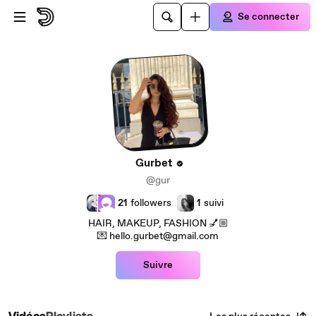
Passer au contenu principal
Se connecter
Gurbet
@gur
21
followers
1
suivi
HAIR, MAKEUP, FASHION 💅🏼
💌 hello.gurbet@gmail.com
Suivre