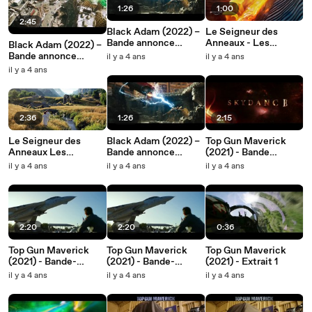
1:26
1:00
2:45
Black Adam (2022) –
Le Seigneur des
Bande annonce
Anneaux - Les
Black Adam (2022) –
officielle 2 VF
Anneaux de Pouvoir
Bande annonce
il y a 4 ans
il y a 4 ans
(2022) - Teaser
officielle 3 VF
il y a 4 ans
2:36
1:26
2:15
Le Seigneur des
Black Adam (2022) –
Top Gun Maverick
Anneaux Les
Bande annonce
(2021) - Bande
Anneaux de Pouvoir
officielle 2 VF
annonce officielle 3
il y a 4 ans
il y a 4 ans
il y a 4 ans
(2022) – Bande
VOST
annonce officielle 1
VF
2:20
2:20
0:36
Top Gun Maverick
Top Gun Maverick
Top Gun Maverick
(2021) - Bande-
(2021) - Bande-
(2021) - Extrait 1
annonce officielle 2
annonce officielle 2
il y a 4 ans
il y a 4 ans
il y a 4 ans
VOST
VF